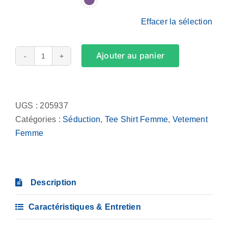
Effacer la sélection
Ajouter au panier
quantité
de
Alternative:
Tee
Shirt
UGS :
205937
Femme
Catégories :
Séduction
,
Tee Shirt Femme
,
Vetement
-
Femme
Ah
le
salaud,
Description
he
has
Caractéristiques & Entretien
put
me