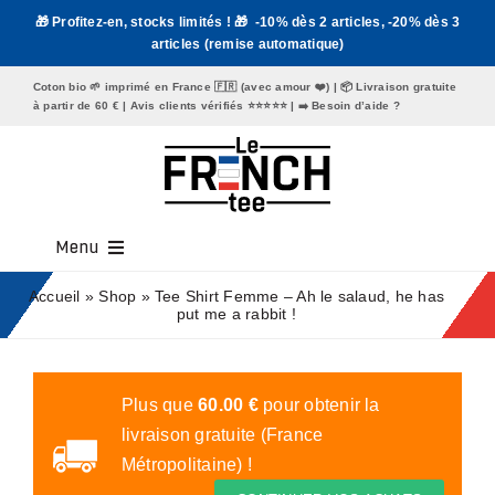
Passer
🎁 Profitez-en, stocks limités ! 🎁 -10% dès 2 articles, -20% dès 3
au
articles (remise automatique)
contenu
Coton bio 🌱 imprimé en France 🇫🇷 (avec amour ❤️) | 📦 Livraison gratuite
à partir de 60 € | Avis clients vérifiés ⭐️⭐️⭐️⭐️⭐️ | ➡️
Besoin d’aide ?
Menu
Tee Shirt Homme
Accueil
»
Shop
»
Tee Shirt Femme – Ah le salaud, he has
put me a rabbit !
Tee Shirt Femme
Mugs
Plus que
60.00
€
pour obtenir la
livraison gratuite (France
Tote Bags
Métropolitaine) !