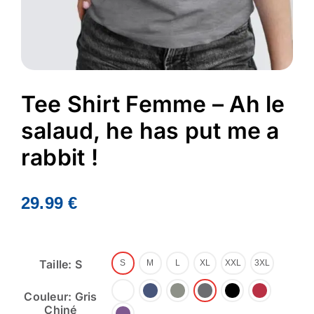
Tee Shirt Femme – Ah le
salaud, he has put me a
rabbit !
29.99
€
Taille: S
S
M
L
XL
XXL
3XL
Couleur: Gris
Chiné