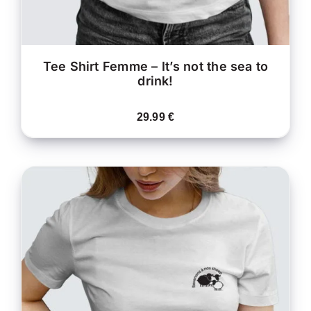
SUR
LA
PAGE
DU
PRODUIT
Tee Shirt Femme – It’s not the sea to
drink!
29.99
€