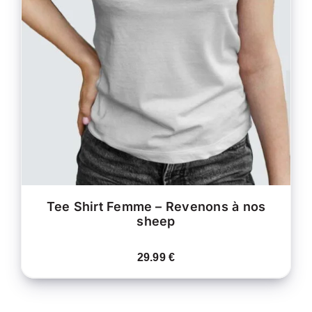
CE
CHOIX DES OPTIONS
/
PRODUIT
DÉTAILS
A
PLUSIEURS
VARIATIONS.
LES
OPTIONS
PEUVENT
ÊTRE
CHOISIES
SUR
LA
PAGE
DU
PRODUIT
Tee Shirt Femme – Revenons à nos
sheep
29.99
€