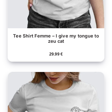
ÊTRE
CHOISIES
SUR
LA
PAGE
DU
PRODUIT
Tee Shirt Femme – I give my tongue to
zeu cat
29.99
€