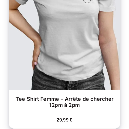
CE
CHOIX DES OPTIONS
/
PRODUIT
DÉTAILS
A
PLUSIEURS
VARIATIONS.
LES
OPTIONS
PEUVENT
ÊTRE
CHOISIES
SUR
LA
PAGE
DU
PRODUIT
Tee Shirt Femme – Arrête de chercher
12pm à 2pm
29.99
€