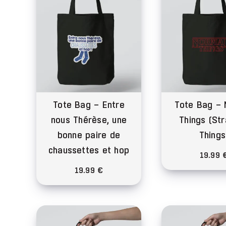
options
Le
peuvent
opt
être
peu
choisies
êtr
sur
cho
la
sur
page
la
Tote Bag – Entre
Tote Bag – 
du
pa
nous Thérèse, une
Things (St
produit
du
bonne paire de
Things
pro
chaussettes et hop
19.99
19.99
€
Ce
produit
a