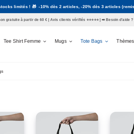
 stocks limités ! 🎁 -10% dès 2 articles, -20% dès 3 articles (rem
gratuite à partir de 60 € | Avis clients vérifiés ⭐️⭐️⭐️⭐️⭐️ | ➡️
Besoin d’aide ?
Tee Shirt Femme
Mugs
Tote Bags
Thème
gs