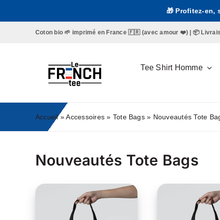
Passer
🎁 Profitez-en,
au
contenu
Coton bio 🌱 imprimé en France 🇫🇷 (avec amour ❤️) | 📦 Livraison 
Tee Shirt Homme
Accueil
»
Accessoires
»
Tote Bags
»
Nouveautés Tote Ba
Nouveautés Tote Bags