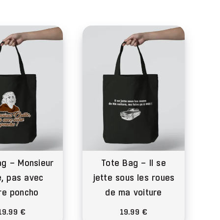
ag – Monsieur
Tote Bag – Il se
e, pas avec
jette sous les roues
re poncho
de ma voiture
19.99
€
19.99
€