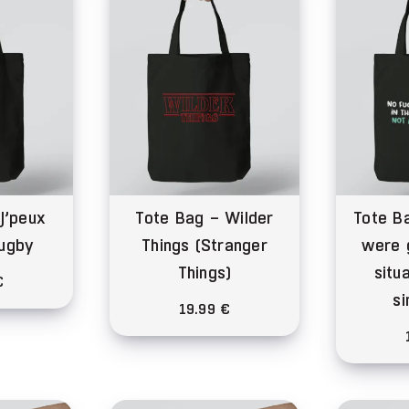
Les
options
peuvent
être
choisies
sur
la
page
J’peux
Tote Bag – Wilder
Tote B
du
Rugby
Things (Stranger
were g
produit
Things)
situ
€
si
19.99
€
duit
sieurs