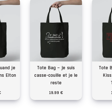
iations.
s
ions
vent
e
isies
ge
uand je
Tote Bag – Je suis
Tote 
duit
ens Elton
casse-couille et je le
Kiss
reste
€
19.99
€
Ce
duit
produit