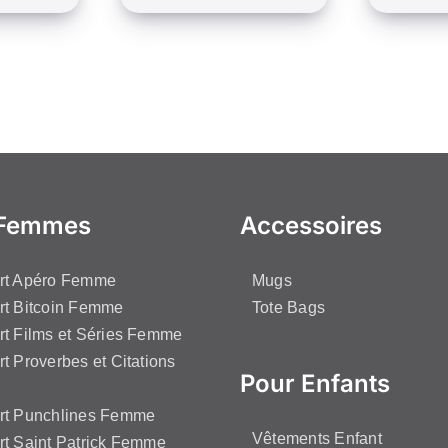
Ce
duit
produit
a
sieurs
plusieurs
iations.
variations.
s
Les
ions
options
vent
peuvent
 Femmes
Accessoires
e
être
isies
choisies
irt Apéro Femme
Mugs
sur
rt Bitcoin Femme
Tote Bags
la
rt Films et Séries Femme
ge
page
rt Proverbes et Citations
du
Pour Enfants
duit
produit
irt Punchlines Femme
Vêtements Enfant
rt Saint Patrick Femme