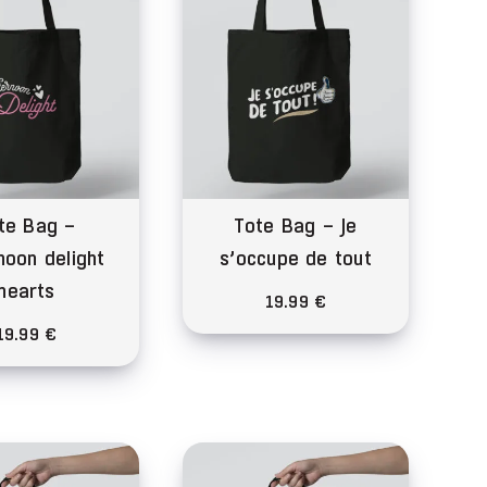
Les
options
peuvent
être
choisies
sur
la
te Bag –
Tote Bag – Je
page
noon delight
s’occupe de tout
du
hearts
produit
19.99
€
19.99
€
Ce
produit
Ce
a
produit
plusieurs
a
variations.
plusieurs
Les
variations.