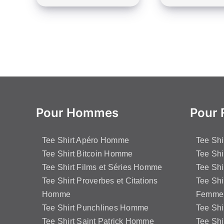
Ce
Ce
produit
pro
a
a
plusieurs
plu
variations.
var
Les
Le
options
opt
peuvent
peu
Pour Hommes
Pour
être
êtr
choisies
cho
Tee Shirt Apéro Homme
Tee Sh
sur
sur
Tee Shirt Bitcoin Homme
Tee Shi
la
la
Tee Shirt Films et Séries Homme
Tee Shi
page
pa
Tee Shirt Proverbes et Citations
Tee Shi
du
du
Homme
Femme
produit
pro
Tee Shirt Punchlines Homme
Tee Sh
Tee Shirt Saint Patrick Homme
Tee Shi