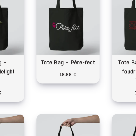
g –
Tote Bag – Père-fect
Tote B
elight
foudr
19.99
€
Ce
€
produit
a
plusieurs
duit
variations.
Les
sieurs
options
iations.