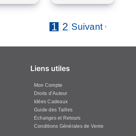
Ce
Ce
produit
produit
a
a
1
2
Suivant
plusieurs
plusieurs
variations.
variations.
Les
Les
options
options
peuvent
peuvent
Liens utiles
être
être
choisies
choisies
Mon Compte
sur
sur
Droits d’Auteur
la
la
Idées Cadeaux
page
page
Guide des Tailles
du
du
Echanges et Retours
produit
produit
Conditions Générales de Vente