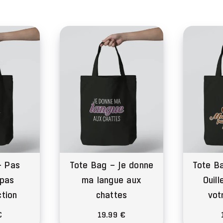
a
sieurs
plusieurs
iations.
variations.
s
Les
ions
options
vent
peuvent
e
être
isies
choisies
sur
la
ge
page
du
– Pas
Tote Bag – Je donne
Tote B
duit
produit
 pas
ma langue aux
Ouill
ction
chattes
vot
€
19.99
€