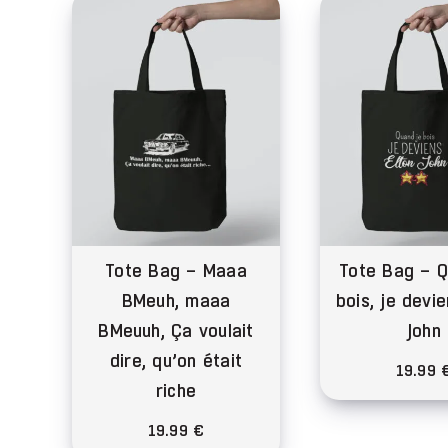
variations.
var
Les
Le
options
opt
peuvent
peu
être
êtr
choisies
cho
sur
sur
la
la
page
pa
du
du
Tote Bag – Maaa
Tote Bag – Q
produit
pro
BMeuh, maaa
bois, je devi
BMeuuh, Ça voulait
John
dire, qu’on était
19.99
riche
Ce
19.99
€
pro