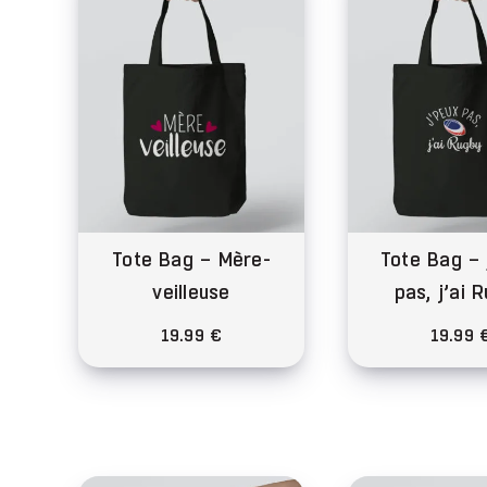
plusieurs
variations.
Les
options
peuvent
être
choisies
sur
la
Tote Bag – Mère-
Tote Bag – 
page
veilleuse
pas, j’ai 
du
produit
19.99
€
19.99
Ce
Ce
produit
pro
a
a
plusieurs
plu