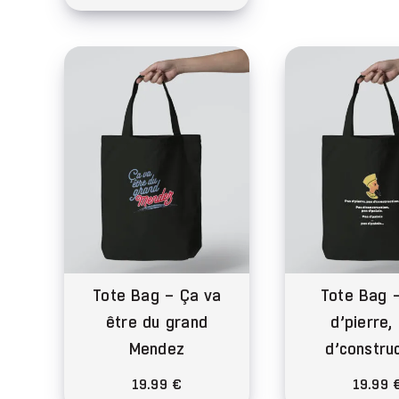
a
Ce
plu
produit
var
a
Le
plusieurs
opt
variations.
peu
Les
êtr
options
cho
peuvent
sur
être
la
choisies
pa
sur
du
la
Tote Bag – Ça va
Tote Bag 
pro
page
être du grand
d’pierre,
du
Mendez
d’constru
produit
19.99
€
19.99