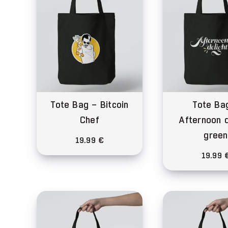
Tote Bag – Bitcoin
Tote Ba
Chef
Afternoon d
green
19.99
€
19.99
Ce
produit
Ce
a
pro
plusieurs
a
variations.
plu
Les
var