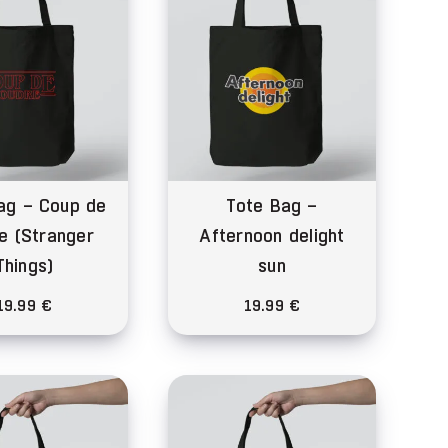
ag – Coup de
Tote Bag –
e (Stranger
Afternoon delight
Things)
sun
19.99
€
19.99
€
Ce
produit
a
plusieurs
variations.