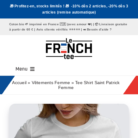
Passer
🎁 Profitez-en, stocks limités ! 🎁 -10% dès 2 articles, -20% dès 3
au
articles (remise automatique)
contenu
Coton bio 🌱 imprimé en France 🇫🇷 (avec amour ❤️) | 📦 Livraison gratuite
à partir de 60 € | Avis clients vérifiés ⭐️⭐️⭐️⭐️⭐️ | ➡️
Besoin d’aide ?
Menu
Tee Shirt Homme
Accueil
»
Vêtements Femme
»
Tee Shirt Saint Patrick
Femme
Tee Shirt Femme
Mugs
Tote Bags