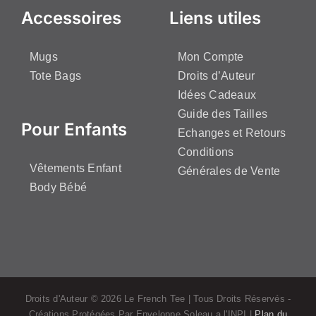
Accessoires
Liens utiles
Mugs
Mon Compte
Tote Bags
Droits d’Auteur
Idées Cadeaux
Guide des Tailles
Pour Enfants
Echanges et Retours
Conditions
Vêtements Enfant
Générales de Vente
Body Bébé
Droits d'Auteur ©
2026 Le French Tee | Tous Droits Réservés -
Créations Protégées Par Enveloppe Soleau a l'INPI |
Plan du