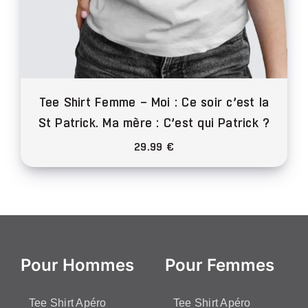
Tee Shirt Femme – Moi : Ce soir c’est la
St Patrick. Ma mère : C’est qui Patrick ?
29.99
€
Ce
produit
a
plusieurs
variations.
Pour Hommes
Pour Femmes
Les
options
peuvent
Tee Shirt Apéro
Tee Shirt Apéro