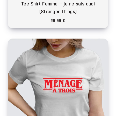
Tee Shirt Femme – Je ne sais quoi
(Stranger Things)
29.99
€
Ce
produit
a
plusieurs
variations.
Les
options
peuvent
être
choisies
sur
la
page