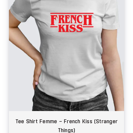
options
peuvent
être
choisies
sur
la
page
du
produit
Tee Shirt Femme – French Kiss (Stranger
Things)