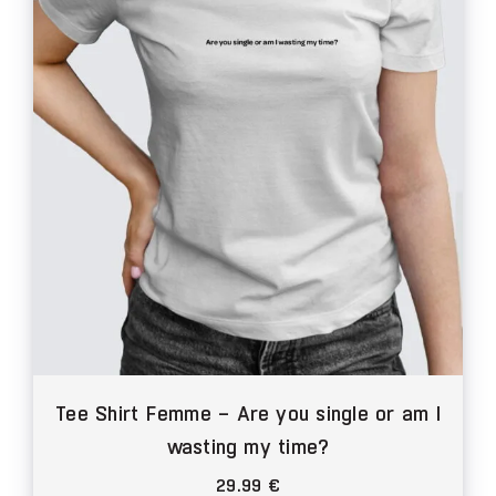
peuvent
être
choisies
sur
la
page
du
produit
Tee Shirt Femme – Are you single or am I
wasting my time?
29.99
€