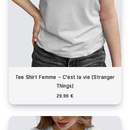
la
page
du
produit
Tee Shirt Femme – C’est la vie (Stranger
Things)
29.99
€
Ce
produit
a
plusieurs