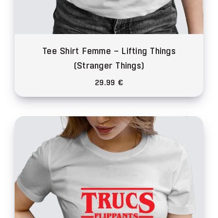
Tee Shirt Femme – Lifting Things
(Stranger Things)
29.99
€
Ce
produit
a
plusieurs
variations.
Les
options
peuvent
être
choisies