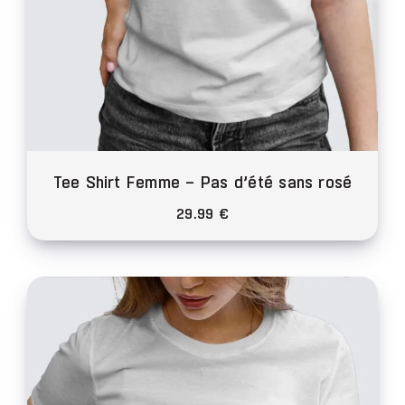
du
produit
Tee Shirt Femme – Pas d’été sans rosé
29.99
€
Ce
produit
a
plusieurs
variations.
Les
options