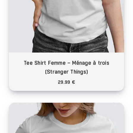
du
produit
Tee Shirt Femme – Ménage à trois
(Stranger Things)
29.99
€
Ce
produit
a
plusieurs
variations.
Les