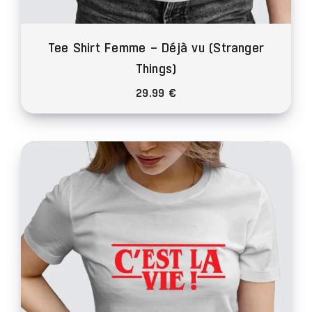
Tee Shirt Femme – Déjà vu (Stranger
Things)
29.99
€
Ce
produit
a
plusieurs
variations.
Les
options
peuvent
être
choisies
sur