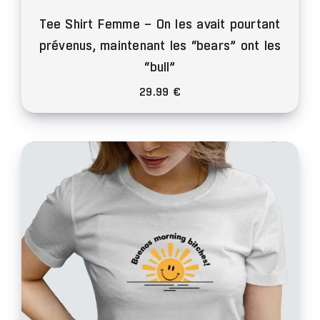
Tee Shirt Femme – On les avait pourtant
prévenus, maintenant les “bears” ont les
“bull”
29.99
€
Ce
produit
a
plusieurs
variations.
Les
options
peuvent
être
choisies
sur