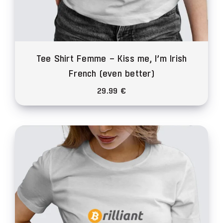
Tee Shirt Femme – Kiss me, I’m Irish
French (even better)
29.99
€
Ce
produit
a
plusieurs
variations.
Les
options
peuvent
être