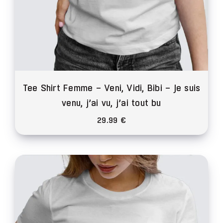
produit
Tee Shirt Femme – Veni, Vidi, Bibi – Je suis
venu, j’ai vu, j’ai tout bu
29.99
€
Ce
produit
a
plusieurs
variations.
Les
options