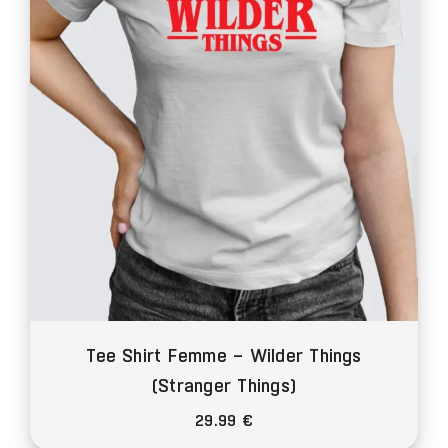
être
choisies
sur
la
page
du
produit
Tee Shirt Femme – Wilder Things
(Stranger Things)
29.99
€