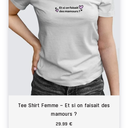
peuvent
être
choisies
sur
la
page
du
produit
Tee Shirt Femme – Et si on faisait des
mamours ?
29.99
€