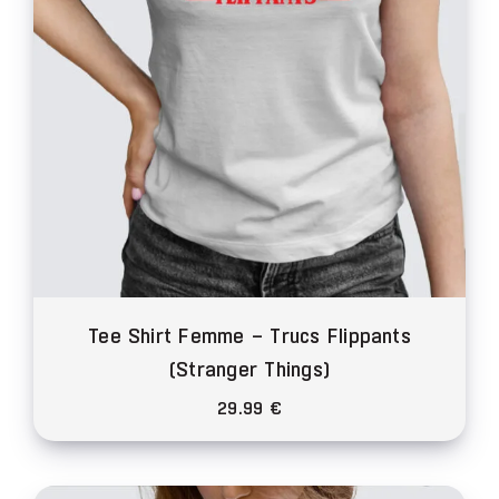
sur
la
page
du
produit
Tee Shirt Femme – Trucs Flippants
(Stranger Things)
29.99
€
Ce
produit