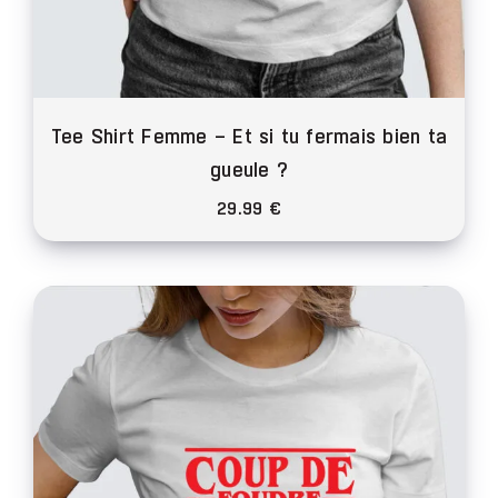
Tee Shirt Femme – Et si tu fermais bien ta
gueule ?
29.99
€
Ce
produit
a
plusieurs
variations.
Les
options
peuvent
être