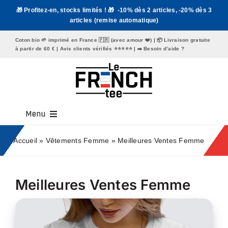
Passer
🎁 Profitez-en, stocks limités ! 🎁 -10% dès 2 articles, -20% dès 3
au
articles (remise automatique)
contenu
Coton bio 🌱 imprimé en France 🇫🇷 (avec amour ❤️) | 📦 Livraison gratuite
à partir de 60 € | Avis clients vérifiés ⭐️⭐️⭐️⭐️⭐️ | ➡️
Besoin d’aide ?
Menu
Tee Shirt Homme
Accueil
»
Vêtements Femme
»
Meilleures Ventes Femme
Tee Shirt Femme
Meilleures Ventes Femme
Mugs
Tote Bags