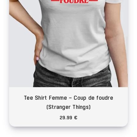
choisies
sur
la
page
du
produit
Tee Shirt Femme – Coup de foudre
(Stranger Things)
29.99
€
Ce
produit