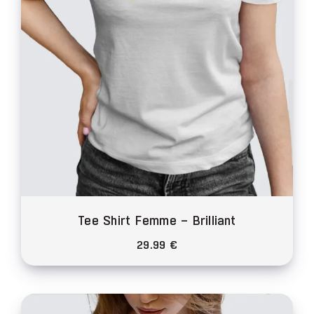
choisies
sur
la
page
du
produit
Tee Shirt Femme – Brilliant
29.99
€
Ce
produit
a