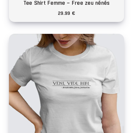
Tee Shirt Femme – Free zeu nénés
29.99
€
Ce
produit
a
plusieurs
variations.
Les
options
peuvent
être
choisies
sur
la
page
du