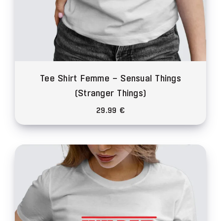
Tee Shirt Femme – Sensual Things
(Stranger Things)
29.99
€
Ce
produit
a
plusieurs
variations.
Les
options
peuvent