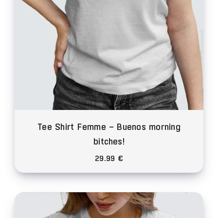
la
page
du
produit
Tee Shirt Femme – Buenos morning
bitches!
29.99
€
Ce
produit
a
plusieurs