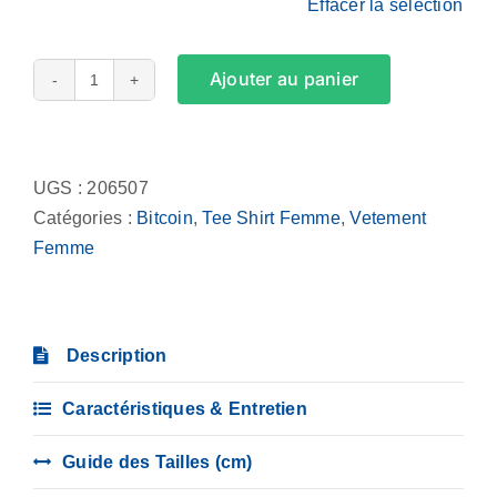
Effacer la sélection
Ajouter au panier
quantité
de
Alternative:
Tee
Shirt
UGS :
206507
Femme
Catégories :
Bitcoin
,
Tee Shirt Femme
,
Vetement
-
Femme
Bravissimo
Description
Caractéristiques & Entretien
Guide des Tailles (cm)