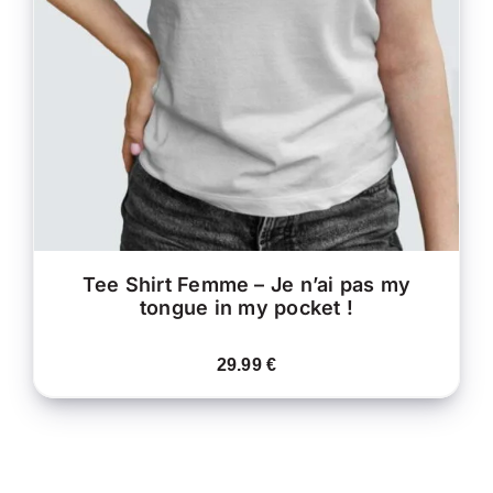
PRODUIT
DÉTAILS
A
PLUSIEURS
VARIATIONS.
LES
OPTIONS
PEUVENT
ÊTRE
CHOISIES
SUR
LA
PAGE
DU
PRODUIT
Tee Shirt Femme – Je n’ai pas my
tongue in my pocket !
29.99
€