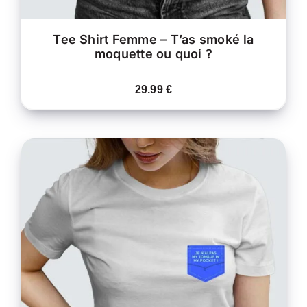
DU
PRODUIT
Tee Shirt Femme – T’as smoké la
moquette ou quoi ?
29.99
€
CE
CHOIX DES OPTIONS
/