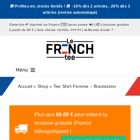
Passer
🎁 Profitez-en, stocks limités ! 🎁 -10% dès 2 articles, -20% dès 3
au
articles (remise automatique)
contenu
Coton bio 🌱 imprimé en France 🇫🇷 (avec amour ❤️) | 📦 Livraison gratuite
à partir de 60 € | Avis clients vérifiés ⭐️⭐️⭐️⭐️⭐️ | ➡️
Besoin d’aide ?
Menu
Tee Shirt Homme
Accueil
»
Shop
»
Tee Shirt Femme – Bravissimo
Tee Shirt Femme
Mugs
Plus que
60.00
€
pour obtenir la
livraison gratuite (France
Tote Bags
Métropolitaine) !