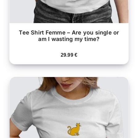
SUR
LA
PAGE
DU
PRODUIT
Tee Shirt Femme – Are you single or
am I wasting my time?
29.99
€