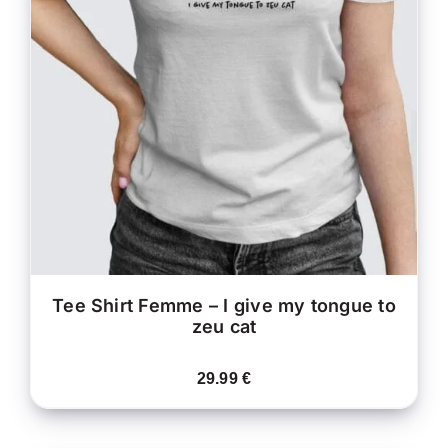
CE
CHOIX DES OPTIONS
/
PRODUIT
DÉTAILS
A
PLUSIEURS
VARIATIONS.
LES
OPTIONS
PEUVENT
ÊTRE
CHOISIES
SUR
LA
PAGE
DU
PRODUIT
Tee Shirt Femme – I give my tongue to
zeu cat
29.99
€