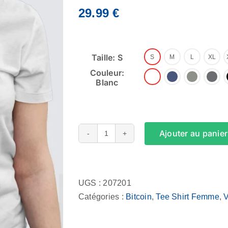
29.99
€
Taille: S
S
M
L
XL
Couleur:
Blanc
Ajouter au panier
quantité
de
Alternative:
Tee
Shirt
UGS :
207201
Femme
Catégories :
Bitcoin
,
Tee Shirt Femme
,
-
Brilliant