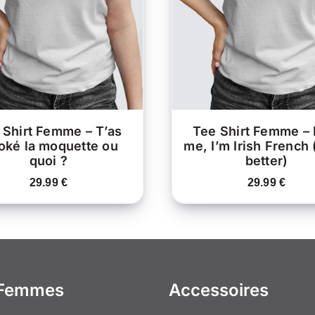
PRODUIT
APERÇU
APERÇU
A
PLUSIEURS
VARIATIONS.
V
LES
OPTIONS
PEUVENT
ÊTRE
CHOISIES
C
SUR
LA
 Shirt Femme – T’as
Tee Shirt Femme – 
PAGE
ké la moquette ou
me, I’m Irish French
DU
quoi ?
better)
PRODUIT
29.99
€
29.99
€
 Femmes
Accessoires