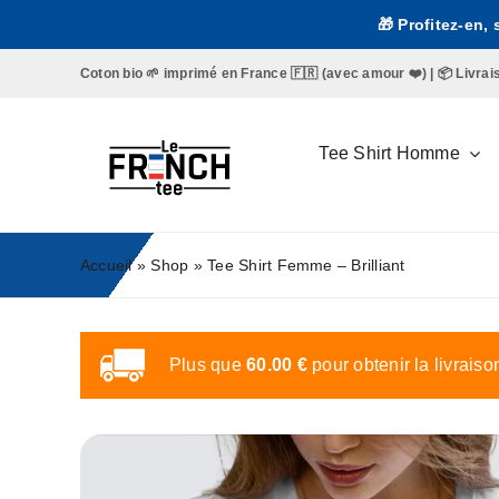
Passer
🎁 Profitez-en,
au
contenu
Coton bio 🌱 imprimé en France 🇫🇷 (avec amour ❤️) | 📦 Livraison 
Tee Shirt Homme
Accueil
»
Shop
»
Tee Shirt Femme – Brilliant
Plus que
60.00
€
pour obtenir la livraiso