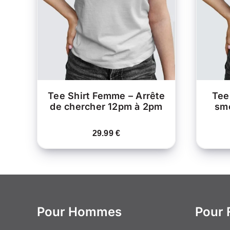
PRODUIT
APERÇU
A
PLUSIEURS
VARIATIONS.
LES
OPTIONS
PEUVENT
ÊTRE
CHOISIES
SUR
LA
Tee Shirt Femme – Arrête
Tee
PAGE
de chercher 12pm à 2pm
smo
DU
PRODUIT
29.99
€
Pour Hommes
Pour