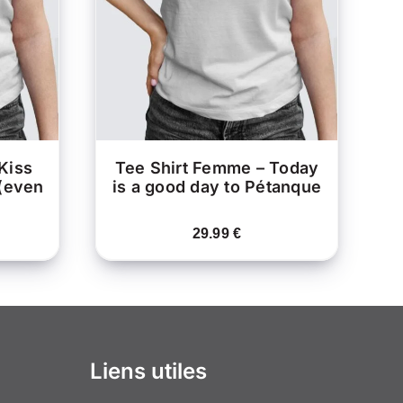
PRODUIT
PRODUIT
APERÇU
A
A
PLUSIEURS
PLUSIEURS
ARIATIONS.
VARIATIONS.
LES
LES
OPTIONS
OPTIONS
PEUVENT
PEUVENT
ÊTRE
ÊTRE
HOISIES
CHOISIES
SUR
SUR
LA
LA
Kiss
Tee Shirt Femme – Today
PAGE
PAGE
 (even
is a good day to Pétanque
DU
DU
PRODUIT
PRODUIT
29.99
€
Liens utiles