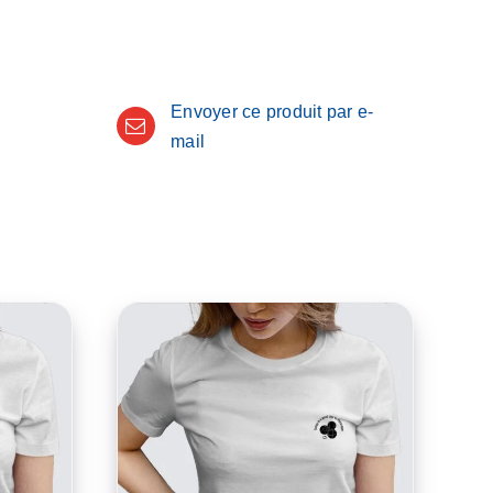
Envoyer ce produit par e-
mail
CE
CE
/
CHOIX DES OPTIONS
/