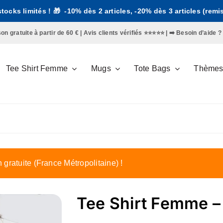
 stocks limités ! 🎁 -10% dès 2 articles, -20% dès 3 articles (rem
gratuite à partir de 60 € | Avis clients vérifiés ⭐️⭐️⭐️⭐️⭐️ | ➡️
Besoin d’aide ?
Tee Shirt Femme
Mugs
Tote Bags
Thème
n gratuite (France Métropolitaine) !
Tee Shirt Femme – B