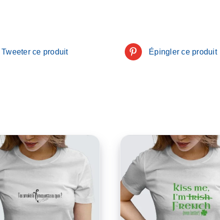
Tweeter ce produit
Épingler ce produit
CE
HOIX DES OPTIONS
/
CHOIX DES OPTIONS