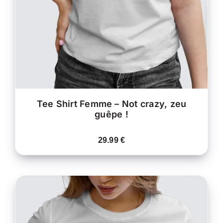
VARIATIONS.
LES
OPTIONS
PEUVENT
ÊTRE
CHOISIES
SUR
LA
PAGE
DU
PRODUIT
Tee Shirt Femme – Not crazy, zeu
guêpe !
29.99
€