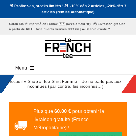
Passer
🎁 Profitez-en, stocks limités ! 🎁 -10% dès 2 articles, -20% dès 3
au
articles (remise automatique)
contenu
Coton bio 🌱 imprimé en France 🇫🇷 (avec amour ❤️) | 📦 Livraison gratuite
à partir de 60 € | Avis clients vérifiés ⭐️⭐️⭐️⭐️⭐️ | ➡️
Besoin d’aide ?
Menu
Tee Shirt Homme
Accueil
»
Shop
»
Tee Shirt Femme – Je ne parle pas aux
inconnues (par contre, les inconnus…)
Tee Shirt Femme
Mugs
Plus que
60.00
€
pour obtenir la
livraison gratuite (France
Tote Bags
Métropolitaine) !