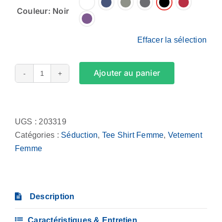
Couleur: Noir
Effacer la sélection
Ajouter au panier
quantité
de
Alternative:
Tee
Shirt
UGS :
203319
Femme
Catégories :
Séduction
,
Tee Shirt Femme
,
Vetement
-
Femme
Je
ne
parle
Description
pas
aux
Caractéristiques & Entretien