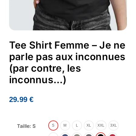
Tee Shirt Femme – Je ne
parle pas aux inconnues
(par contre, les
inconnus…)
29.99
€
Taille: S
S
M
L
XL
XXL
3XL