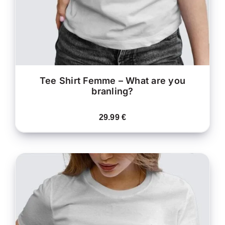
PEUVENT
ÊTRE
CHOISIES
SUR
LA
PAGE
DU
PRODUIT
Tee Shirt Femme – What are you
branling?
29.99
€