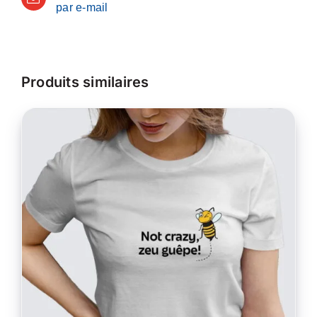
par e-mail
Produits similaires
CE
CHOIX DES OPTIONS
/
PRODUIT
DÉTAILS
A
PLUSIEURS