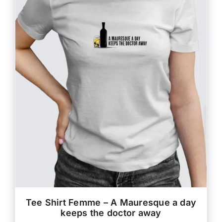
CE
CHOIX DES OPTIONS
/
PRODUIT
DÉTAILS
A
PLUSIEURS
VARIATIONS.
LES
OPTIONS
PEUVENT
ÊTRE
CHOISIES
SUR
LA
PAGE
DU
PRODUIT
Tee Shirt Femme – A Mauresque a day
keeps the doctor away