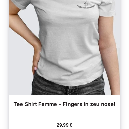
CE
CHOIX DES OPTIONS
/
PRODUIT
DÉTAILS
A
PLUSIEURS
VARIATIONS.
LES
OPTIONS
PEUVENT
ÊTRE
CHOISIES
SUR
LA
PAGE
DU
PRODUIT
Tee Shirt Femme – Fingers in zeu nose!
29.99
€