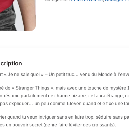
-
Je
ne
sais
quoi
(Stranger
Things)
cription
irt « Je ne sais quoi » – Un petit truc… venu du Monde à l’env
iré de « Stranger Things », mais avec une touche de mystère 1
 » résume parfaitement ce charme bizarre, cet aura étrange, ce
 pas expliquer… un peu comme Eleven quand elle fixe une l
ter quand tu veux intriguer sans en faire trop, séduire sans pa
s un pouvoir secret (genre faire léviter des croissants).