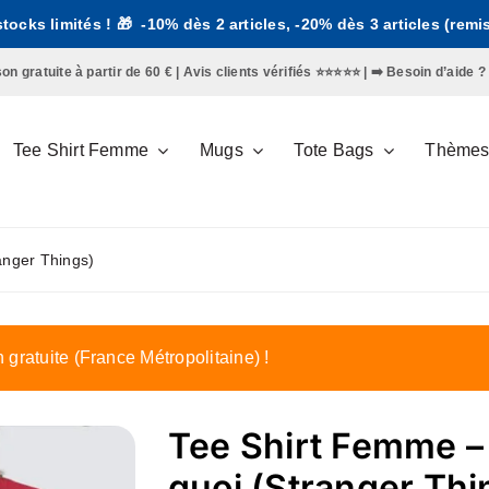
 stocks limités ! 🎁 -10% dès 2 articles, -20% dès 3 articles (rem
gratuite à partir de 60 € | Avis clients vérifiés ⭐️⭐️⭐️⭐️⭐️ | ➡️
Besoin d’aide ?
Tee Shirt Femme
Mugs
Tote Bags
Thème
anger Things)
n gratuite (France Métropolitaine) !
Tee Shirt Femme – 
quoi (Stranger Thi