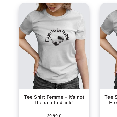
CE
CHOIX DES OPTIONS
/
C
PRODUIT
APERÇU
A
PLUSIEURS
VARIATIONS.
LES
OPTIONS
PEUVENT
ÊTRE
CHOISIES
SUR
LA
Tee Shirt Femme – It’s not
Tee 
PAGE
the sea to drink!
Fre
DU
PRODUIT
29.99
€