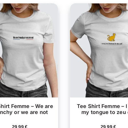
CE
HOIX DES OPTIONS
/
CHOIX DES OPTIONS
PRODUIT
APERÇU
APERÇU
A
PLUSIEURS
VARIATIONS.
V
LES
OPTIONS
PEUVENT
ÊTRE
CHOISIES
C
SUR
LA
Shirt Femme – We are
Tee Shirt Femme – I
PAGE
nchy or we are not
my tongue to zeu 
DU
PRODUIT
29.99
€
29.99
€