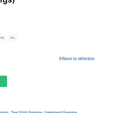
XXL
3XL
Effacer la sélection
hings
,
Tee Shirt Femme
,
Vetement Femme