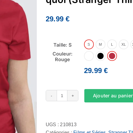
29.99
€
Taille: S
S
M
L
XL
Couleur:
Rouge
29.99
€
Ajouter au panier
quantité
de
Alternative:
Tee
Shirt
UGS :
210813
Femme
Catégories :
Films et Séries
,
Stranger T