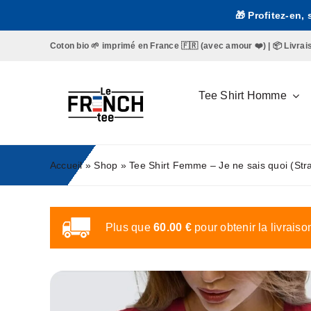
Passer
🎁 Profitez-en,
au
contenu
Coton bio 🌱 imprimé en France 🇫🇷 (avec amour ❤️) | 📦 Livraison 
Tee Shirt Homme
Accueil
»
Shop
»
Tee Shirt Femme – Je ne sais quoi (Str
Plus que
60.00
€
pour obtenir la livraiso