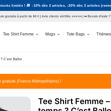
 stocks limités ! 🎁 -10% dès 2 articles, -20% dès 3 articles (rem
gratuite à partir de 60 € | Avis clients vérifiés ⭐️⭐️⭐️⭐️⭐️ | ➡️
Besoin d’aide ?
Tee Shirt Femme
Mugs
Tote Bags
Thème
 C’est Ballot
n gratuite (France Métropolitaine) !
Tee Shirt Femme –
temps ? C’est Ballo