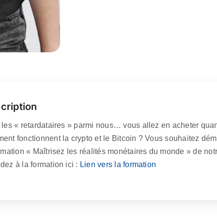
Pas
acheté
à
temps
?
C’est
Ballot
cription
 les « retardataires » parmi nous… vous allez en acheter qua
ent fonctionnent la crypto et le Bitcoin ? Vous souhaitez dém
ormation « Maîtrisez les réalités monétaires du monde » de not
ez à la formation ici :
Lien vers la formation