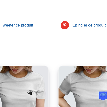
Tweeter ce produit
Épingler ce produit
CE
HOIX DES OPTIONS
/
CHOIX DES OPTIONS