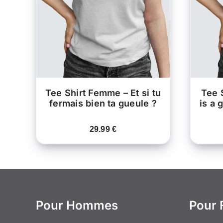
PRODUIT
APERÇU
A
PLUSIEURS
VARIATIONS.
LES
OPTIONS
PEUVENT
ÊTRE
CHOISIES
SUR
LA
Tee Shirt Femme – Et si tu
Tee 
PAGE
fermais bien ta gueule ?
is a 
DU
PRODUIT
29.99
€
Pour Hommes
Pour