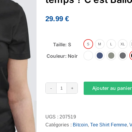
29.99
€
Taille: S
S
M
L
XL
Couleur: Noir
Ajouter au panier
quantité
de
Alternative:
Tee
Shirt
UGS :
207519
Femme
Catégories :
Bitcoin
,
Tee Shirt Femme
,
-