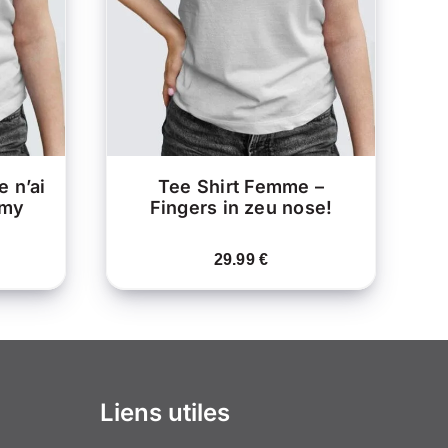
PRODUIT
PRODUIT
APERÇU
A
A
PLUSIEURS
PLUSIEURS
ARIATIONS.
VARIATIONS.
LES
LES
OPTIONS
OPTIONS
PEUVENT
PEUVENT
ÊTRE
ÊTRE
HOISIES
CHOISIES
SUR
SUR
LA
LA
 n’ai
Tee Shirt Femme –
PAGE
PAGE
 my
Fingers in zeu nose!
DU
DU
PRODUIT
PRODUIT
29.99
€
Liens utiles