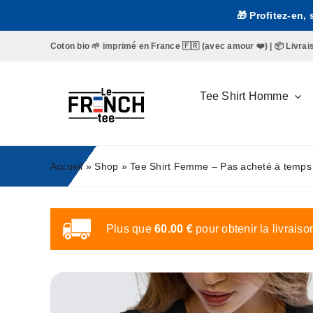
Passer
🎁 Profitez-en,
au
contenu
Coton bio 🌱 imprimé en France 🇫🇷 (avec amour ❤️) | 📦 Livraison 
Tee Shirt Homme
Accueil
»
Shop
»
Tee Shirt Femme – Pas acheté à temps ?
Plus que
60.00
€
pour obtenir la livraiso