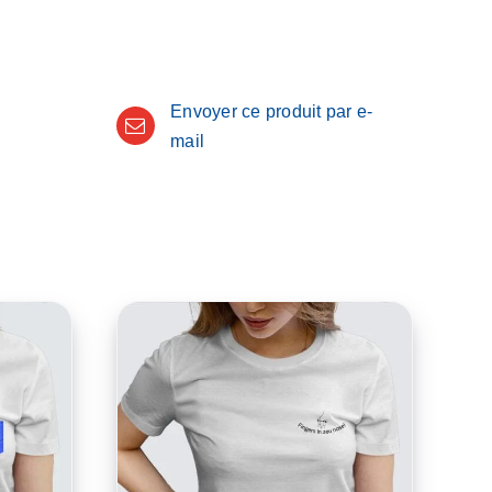
Envoyer ce produit par e-
mail
CE
CE
/
CHOIX DES OPTIONS
/