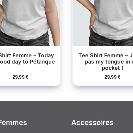
PRODUIT
APERÇU
APERÇU
A
PLUSIEURS
VARIATIONS.
V
LES
OPTIONS
PEUVENT
ÊTRE
CHOISIES
C
SUR
LA
Shirt Femme – Today
Tee Shirt Femme – Je
PAGE
good day to Pétanque
pas my tongue in
DU
pocket !
PRODUIT
29.99
€
29.99
€
 Femmes
Accessoires