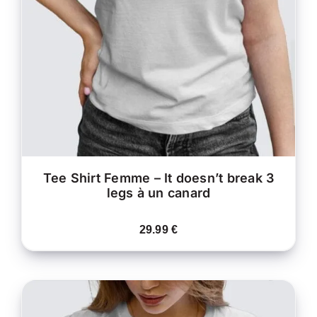
A
PLUSIEURS
VARIATIONS.
LES
OPTIONS
PEUVENT
ÊTRE
CHOISIES
SUR
LA
PAGE
DU
PRODUIT
Tee Shirt Femme – It doesn’t break 3
legs à un canard
29.99
€