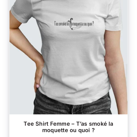
CE
CHOIX DES OPTIONS
/
PRODUIT
DÉTAILS
A
PLUSIEURS
VARIATIONS.
LES
OPTIONS
PEUVENT
ÊTRE
CHOISIES
SUR
LA
PAGE
DU
PRODUIT
Tee Shirt Femme – T’as smoké la
moquette ou quoi ?