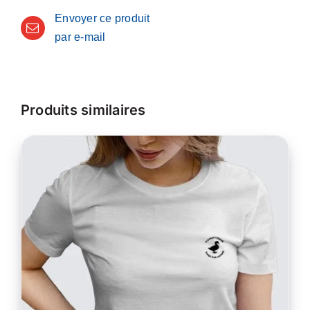
Envoyer ce produit
par e-mail
Produits similaires
CE
CHOIX DES OPTIONS
/
PRODUIT
DÉTAILS