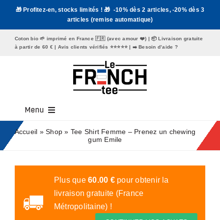
Passer
🎁 Profitez-en, stocks limités ! 🎁 -10% dès 2 articles, -20% dès 3
au
articles (remise automatique)
contenu
Coton bio 🌱 imprimé en France 🇫🇷 (avec amour ❤️) | 📦 Livraison gratuite
à partir de 60 € | Avis clients vérifiés ⭐️⭐️⭐️⭐️⭐️ | ➡️
Besoin d’aide ?
Menu
Tee Shirt Homme
Accueil
»
Shop
»
Tee Shirt Femme – Prenez un chewing
gum Emile
Tee Shirt Femme
Mugs
Plus que
60.00
€
pour obtenir la
livraison gratuite (France
Tote Bags
Métropolitaine) !