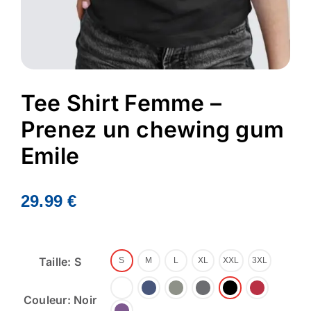
Tee Shirt Femme –
Prenez un chewing gum
Emile
29.99
€
Taille: S
S
M
L
XL
XXL
3XL
Couleur: Noir