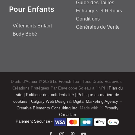
Guide des Tailles
Pour Enfants
Echanges et Retours
Conditions
Vêtements Enfant
Générales de Vente
Body Bébé
Droits d'Auteur ©
2026 Le French Tee | Tous Droits Réservés -
Créations Protégées Par Enveloppe Soleau a l'INPI |
Plan du
site
|
Politique de confidentialité
|
Politique en matière de
cookies
|
Calgary Web Design
&
Digital Marketing Agency
–
Creative Elements Consulting Inc.
Made with ♡
Proudly
Canadian
Paiement Sécurisé -
Facebook
Instagram
Pinterest
YouTube