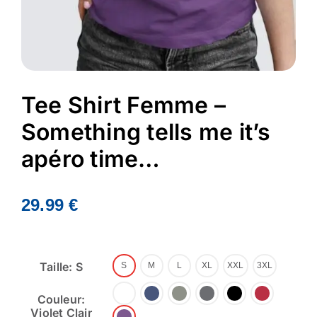
Tee Shirt Femme –
Something tells me it’s
apéro time…
29.99
€
Taille: S
S
M
L
XL
XXL
3XL
Couleur:
Violet Clair