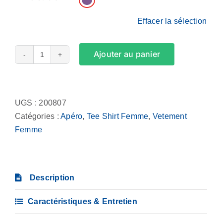
Effacer la sélection
Ajouter au panier
quantité
de
Alternative:
Tee
Shirt
UGS :
200807
Femme
Catégories :
Apéro
,
Tee Shirt Femme
,
Vetement
-
Femme
Something
tells
me
Description
it’s
apéro
Caractéristiques & Entretien
time…