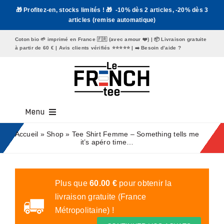
Passer
🎁 Profitez-en, stocks limités ! 🎁 -10% dès 2 articles, -20% dès 3
au
articles (remise automatique)
contenu
Coton bio 🌱 imprimé en France 🇫🇷 (avec amour ❤️) | 📦 Livraison gratuite
à partir de 60 € | Avis clients vérifiés ⭐️⭐️⭐️⭐️⭐️ | ➡️
Besoin d’aide ?
Menu
Tee Shirt Homme
Accueil
»
Shop
»
Tee Shirt Femme – Something tells me
it’s apéro time…
Tee Shirt Femme
Mugs
Plus que
60.00
€
pour obtenir la
livraison gratuite (France
Tote Bags
Métropolitaine) !