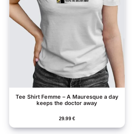
CE
CHOIX DES OPTIONS
/
PRODUIT
DÉTAILS
A
PLUSIEURS
VARIATIONS.
LES
OPTIONS
PEUVENT
ÊTRE
CHOISIES
SUR
LA
PAGE
DU
PRODUIT
Tee Shirt Femme – A Mauresque a day
keeps the doctor away
29.99
€