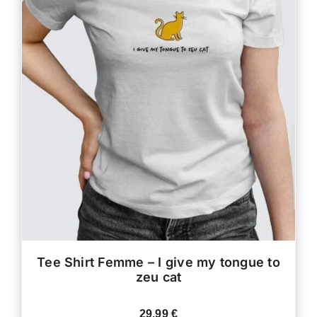
CE
CHOIX DES OPTIONS
/
PRODUIT
DÉTAILS
A
PLUSIEURS
VARIATIONS.
LES
OPTIONS
PEUVENT
ÊTRE
CHOISIES
SUR
LA
PAGE
DU
PRODUIT
Tee Shirt Femme – I give my tongue to
zeu cat
29.99
€