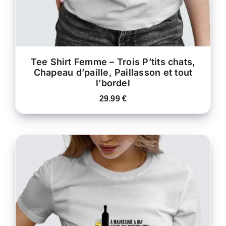
CHOISIES
SUR
LA
PAGE
DU
PRODUIT
Tee Shirt Femme – Trois P’tits chats,
Chapeau d’paille, Paillasson et tout
l’bordel
29.99
€