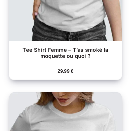
OPTIONS
PEUVENT
ÊTRE
CHOISIES
SUR
LA
PAGE
DU
PRODUIT
Tee Shirt Femme – T’as smoké la
moquette ou quoi ?
29.99
€