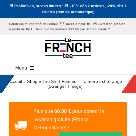
Passer
🎁 Profitez-en, stocks limités ! 🎁 -10% dès 2 articles, -20% dès 3
au
articles (remise automatique)
contenu
Coton bio 🌱 imprimé en France 🇫🇷 (avec amour ❤️) | 📦 Livraison gratuite
à partir de 60 € | Avis clients vérifiés ⭐️⭐️⭐️⭐️⭐️ | ➡️
Besoin d’aide ?
Menu
Tee Shirt Homme
Accueil
»
Shop
»
Tee Shirt Femme – Ta mère est étrange
(Stranger Things)
Tee Shirt Femme
Mugs
Plus que
60.00
€
pour obtenir la
livraison gratuite (France
Tote Bags
Métropolitaine) !