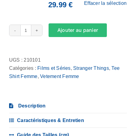
29.99
€
Effacer la sélection
Ajouter au panier
quantité
de
Alternative:
Tee
Shirt
UGS :
210101
Femme
Catégories :
Films et Séries
,
Stranger Things
,
Tee
-
Shirt Femme
,
Vetement Femme
Ta
mère
est
Description
étrange
(Stranger
Caractéristiques & Entretien
Things)
Guide des Tailles (cm)