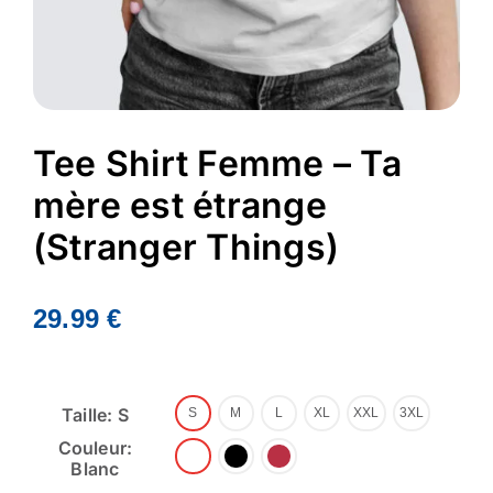
Tee Shirt Femme – Ta
mère est étrange
(Stranger Things)
29.99
€
Taille: S
S
M
L
XL
XXL
3XL
Couleur:
Blanc