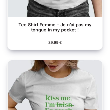
SUR
LA
PAGE
DU
PRODUIT
Tee Shirt Femme – Je n’ai pas my
tongue in my pocket !
29.99
€