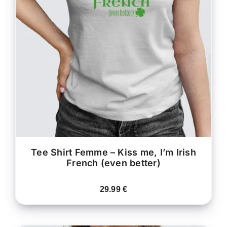
CE
CHOIX DES OPTIONS
/
PRODUIT
DÉTAILS
A
PLUSIEURS
VARIATIONS.
LES
OPTIONS
PEUVENT
ÊTRE
CHOISIES
SUR
LA
PAGE
DU
PRODUIT
Tee Shirt Femme – Kiss me, I’m Irish
French (even better)
29.99
€