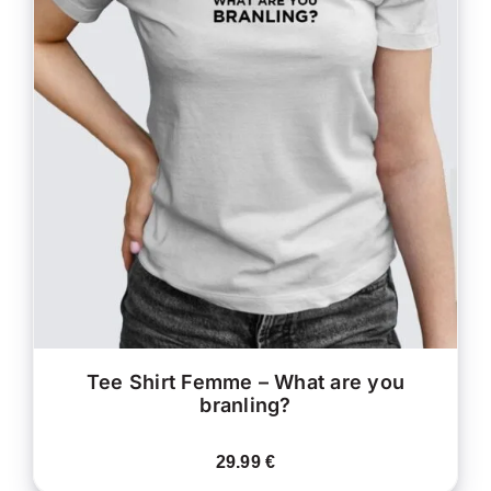
CE
CHOIX DES OPTIONS
/
PRODUIT
DÉTAILS
A
PLUSIEURS
VARIATIONS.
LES
OPTIONS
PEUVENT
ÊTRE
CHOISIES
SUR
LA
PAGE
DU
PRODUIT
Tee Shirt Femme – What are you
branling?
29.99
€