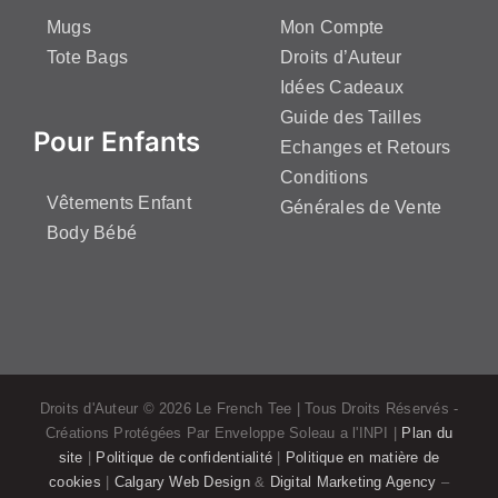
Mugs
Mon Compte
Tote Bags
Droits d’Auteur
Idées Cadeaux
Guide des Tailles
Pour Enfants
Echanges et Retours
Conditions
Vêtements Enfant
Générales de Vente
Body Bébé
Droits d'Auteur ©
2026 Le French Tee | Tous Droits Réservés -
Créations Protégées Par Enveloppe Soleau a l'INPI |
Plan du
site
|
Politique de confidentialité
|
Politique en matière de
cookies
|
Calgary Web Design
&
Digital Marketing Agency
–