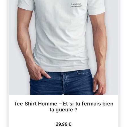
CE
CHOIX DES OPTIONS
/
PRODUIT
DÉTAILS
A
PLUSIEURS
VARIATIONS.
LES
OPTIONS
PEUVENT
ÊTRE
CHOISIES
SUR
LA
PAGE
DU
PRODUIT
Tee Shirt Homme – Et si tu fermais bien
ta gueule ?
29.99
€