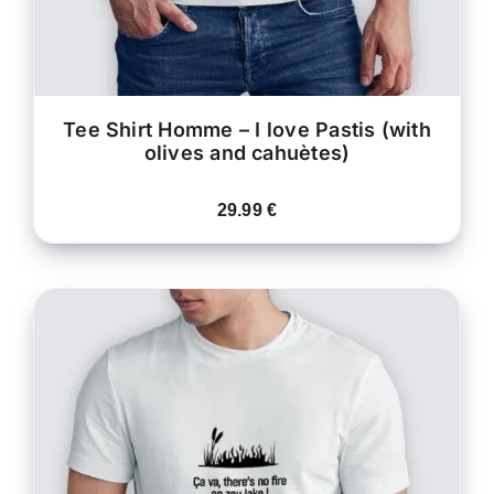
CHOISIES
SUR
LA
PAGE
DU
PRODUIT
Tee Shirt Homme – I love Pastis (with
olives and cahuètes)
29.99
€