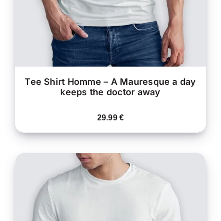
PEUVENT
ÊTRE
CHOISIES
SUR
LA
PAGE
DU
PRODUIT
Tee Shirt Homme – A Mauresque a day
keeps the doctor away
29.99
€