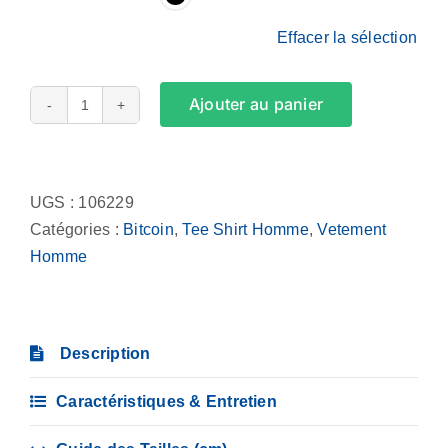
Effacer la sélection
Ajouter au panier
quantité
de
Alternative:
Tee
Shirt
UGS :
106229
Homme
Catégories :
Bitcoin
,
Tee Shirt Homme
,
Vetement
-
Homme
21
millions,
pas
Description
un
de
Caractéristiques & Entretien
plus