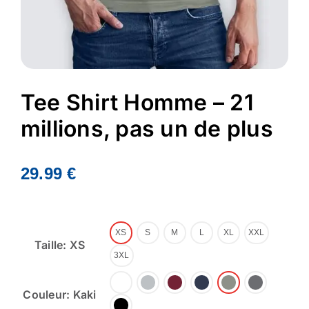
Tee Shirt Homme – 21
millions, pas un de plus
29.99
€
XS
S
M
L
XL
XXL
Taille: XS
3XL
Couleur: Kaki