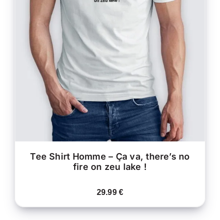
CE
CHOIX DES OPTIONS
/
PRODUIT
DÉTAILS
A
PLUSIEURS
VARIATIONS.
LES
OPTIONS
PEUVENT
ÊTRE
CHOISIES
SUR
LA
PAGE
DU
PRODUIT
Tee Shirt Homme – Ça va, there’s no
fire on zeu lake !
29.99
€