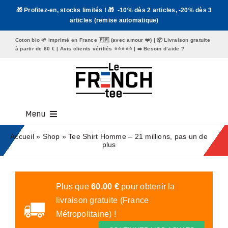
Passer
🎁 Profitez-en, stocks limités ! 🎁 -10% dès 2 articles, -20% dès 3
au
articles (remise automatique)
contenu
Coton bio 🌱 imprimé en France 🇫🇷 (avec amour ❤️) | 📦 Livraison gratuite
à partir de 60 € | Avis clients vérifiés ⭐️⭐️⭐️⭐️⭐️ | ➡️
Besoin d’aide ?
Menu
Tee Shirt Homme
Accueil
»
Shop
»
Tee Shirt Homme – 21 millions, pas un de
plus
Tee Shirt Femme
Mugs
Plus que
60.00
€
pour obtenir la
livraison gratuite (France
Tote Bags
Métropolitaine) !