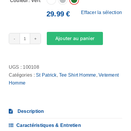
Couleur: Vert
29.99
€
Effacer la sélection
Ajouter au panier
quantité
de
Alternative:
Tee
Shirt
UGS :
100108
Homme
Catégories :
St Patrick
,
Tee Shirt Homme
,
Vetement
-
Homme
Kiss
me,
I’m
Description
Irish
French
Caractéristiques & Entretien
(even