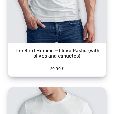
LES
OPTIONS
PEUVENT
ÊTRE
CHOISIES
SUR
LA
PAGE
DU
PRODUIT
Tee Shirt Homme – I love Pastis (with
olives and cahuètes)
29.99
€