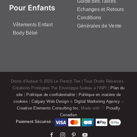
Guide des Tailles
Pour Enfants
Echanges et Retours
Conditions
Vêtements Enfant
Générales de Vente
Body Bébé
Droits d'Auteur ©
2026 Le French Tee | Tous Droits Réservés -
Créations Protégées Par Enveloppe Soleau a l'INPI |
Plan du
site
|
Politique de confidentialité
|
Politique en matière de
cookies
|
Calgary Web Design
&
Digital Marketing Agency
–
Creative Elements Consulting Inc.
Made with ♡
Proudly
Canadian
Paiement Sécurisé -
Facebook
Instagram
Pinterest
YouTube