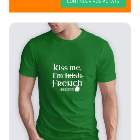
Thèmes
CONTINUER VOS ACHATS
Blog
Contact
Mon compte
Panier