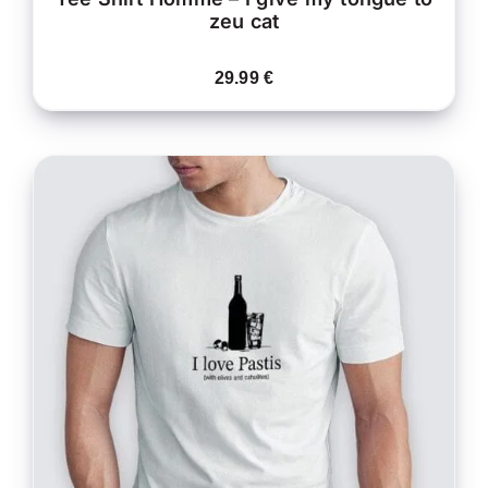
zeu cat
29.99
€
CE
CHOIX DES OPTIONS
/
PRODUIT
DÉTAILS
A
PLUSIEURS
VARIATIONS.