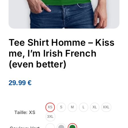
Tee Shirt Homme – Kiss
me, I’m Irish French
(even better)
29.99
€
XS
S
M
L
XL
XXL
Taille: XS
3XL