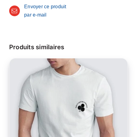
Envoyer ce produit
par e-mail
Produits similaires
CE
CHOIX DES OPTIONS
/
PRODUIT
DÉTAILS