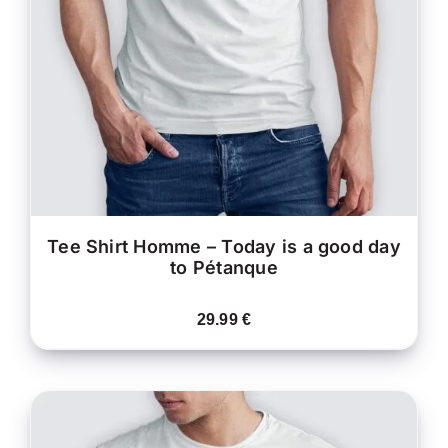
A
PLUSIEURS
VARIATIONS.
LES
OPTIONS
PEUVENT
ÊTRE
CHOISIES
SUR
LA
PAGE
DU
PRODUIT
Tee Shirt Homme – Today is a good day
to Pétanque
29.99
€