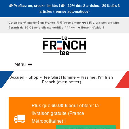
Passer
🎁 Profitez-en, stocks limités ! 🎁 -10% dès 2 articles, -20% dès 3
au
articles (remise automatique)
contenu
Coton bio 🌱 imprimé en France 🇫🇷 (avec amour ❤️) | 📦 Livraison gratuite
à partir de 60 € | Avis clients vérifiés ⭐️⭐️⭐️⭐️⭐️ | ➡️
Besoin d’aide ?
Menu
Tee Shirt Homme
Accueil
»
Shop
»
Tee Shirt Homme – Kiss me, I’m Irish
French (even better)
Tee Shirt Femme
Mugs
Plus que
60.00
€
pour obtenir la
livraison gratuite (France
Tote Bags
Métropolitaine) !