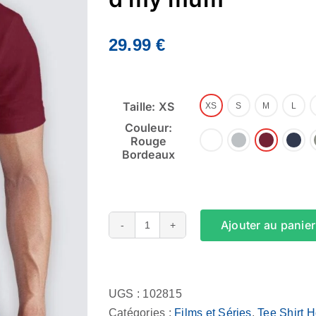
29.99
€
Taille: XS
XS
S
M
L
Couleur:
Rouge
Bordeaux
Ajouter au panier
quantité
de
Alternative:
Tee
Shirt
UGS :
102815
Homme
Catégories :
Films et Séries
,
Tee Shirt