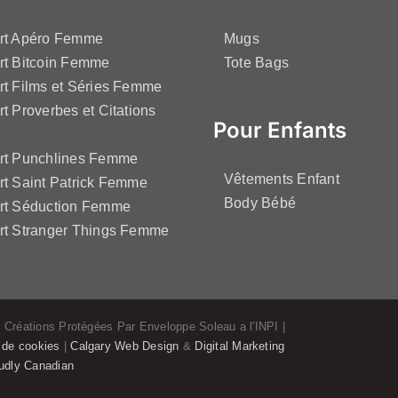
irt Apéro Femme
Mugs
rt Bitcoin Femme
Tote Bags
rt Films et Séries Femme
rt Proverbes et Citations
Pour Enfants
irt Punchlines Femme
Vêtements Enfant
rt Saint Patrick Femme
Body Bébé
irt Séduction Femme
rt Stranger Things Femme
 Créations Protégées Par Enveloppe Soleau a l'INPI |
e de cookies
|
Calgary Web Design
&
Digital Marketing
udly Canadian