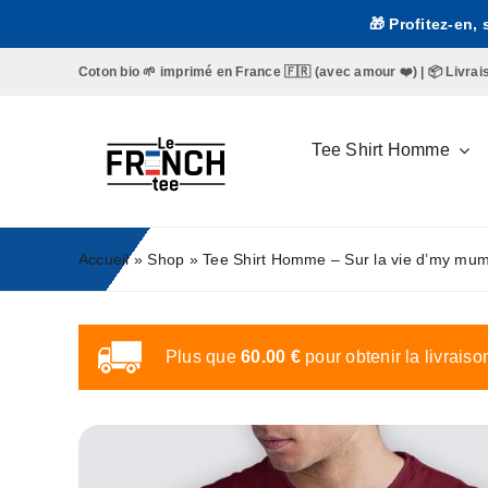
Passer
🎁 Profitez-en,
au
contenu
Coton bio 🌱 imprimé en France 🇫🇷 (avec amour ❤️) | 📦 Livraison 
Tee Shirt Homme
Accueil
»
Shop
»
Tee Shirt Homme – Sur la vie d’my mu
Plus que
60.00
€
pour obtenir la livraiso