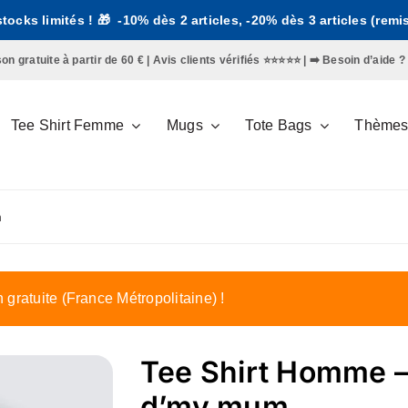
 stocks limités ! 🎁 -10% dès 2 articles, -20% dès 3 articles (rem
gratuite à partir de 60 € | Avis clients vérifiés ⭐️⭐️⭐️⭐️⭐️ | ➡️
Besoin d’aide ?
Tee Shirt Femme
Mugs
Tote Bags
Thème
m
n gratuite (France Métropolitaine) !
Tee Shirt Homme – 
d’my mum