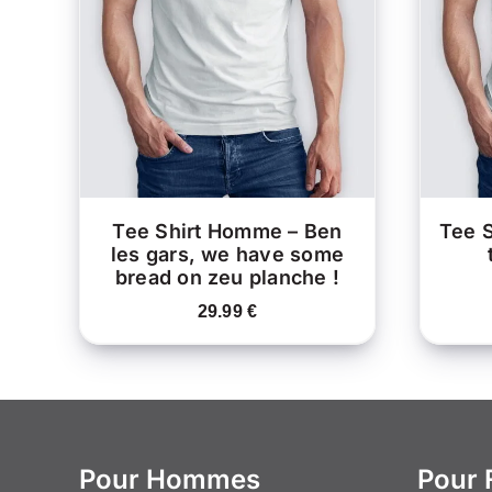
CE
CHOIX DES OPTIONS
/
C
PRODUIT
APERÇU
A
PLUSIEURS
VARIATIONS.
LES
OPTIONS
PEUVENT
ÊTRE
CHOISIES
SUR
LA
Tee Shirt Homme – Ben
Tee S
PAGE
les gars, we have some
DU
bread on zeu planche !
PRODUIT
29.99
€
Pour Hommes
Pour