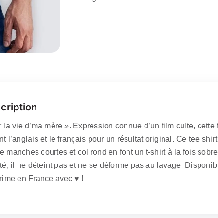
-
Sur
la
vie
d’my
mum
cription
 la vie d’ma mère ». Expression connue d’un film culte, cette f
t l’anglais et le français pour un résultat original. Ce tee shi
e manches courtes et col rond en font un t-shirt à la fois sob
té, il ne déteint pas et ne se déforme pas au lavage. Disponibl
rime en France avec ♥️ !