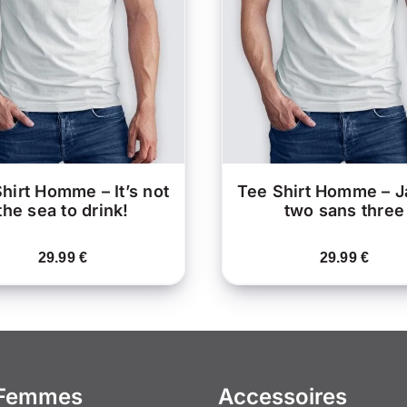
CE
HOIX DES OPTIONS
/
CHOIX DES OPTIONS
PRODUIT
APERÇU
APERÇU
A
PLUSIEURS
VARIATIONS.
V
LES
OPTIONS
PEUVENT
ÊTRE
CHOISIES
C
SUR
LA
hirt Homme – It’s not
Tee Shirt Homme – 
PAGE
the sea to drink!
two sans three
DU
PRODUIT
29.99
€
29.99
€
 Femmes
Accessoires