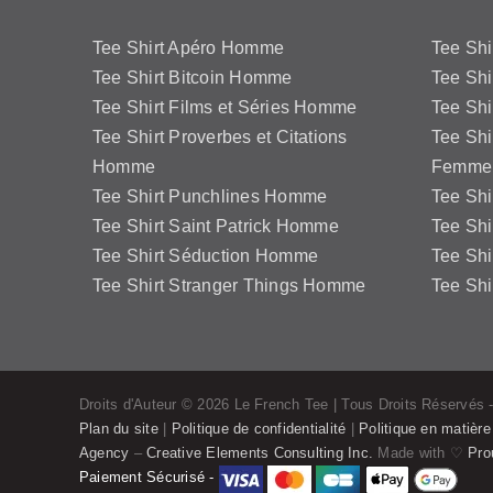
Tee Shirt Apéro Homme
Tee Sh
Tee Shirt Bitcoin Homme
Tee Shi
Tee Shirt Films et Séries Homme
Tee Shi
Tee Shirt Proverbes et Citations
Tee Shi
Homme
Femme
Tee Shirt Punchlines Homme
Tee Sh
Tee Shirt Saint Patrick Homme
Tee Shi
Tee Shirt Séduction Homme
Tee Sh
Tee Shirt Stranger Things Homme
Tee Shi
Droits d'Auteur ©
2026 Le French Tee | Tous Droits Réservés -
Plan du site
|
Politique de confidentialité
|
Politique en matièr
Agency
–
Creative Elements Consulting Inc.
Made with ♡
Pro
Paiement Sécurisé -