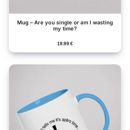
LA
PAGE
DU
PRODUIT
Mug – Are you single or am I wasting
my time?
19.99
€