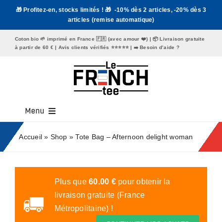
Passer
🎁 Profitez-en, stocks limités ! 🎁 -10% dès 2 articles, -20% dès 3
au
articles (remise automatique)
contenu
Coton bio 🌱 imprimé en France 🇫🇷 (avec amour ❤️) | 📦 Livraison gratuite
à partir de 60 € | Avis clients vérifiés ⭐️⭐️⭐️⭐️⭐️ | ➡️
Besoin d’aide ?
Menu
Tee Shirt Homme
Accueil
»
Shop
»
Tote Bag – Afternoon delight woman
Tee Shirt Femme
Mugs
Plus que
60.00
€
pour obtenir la
livraison gratuite (France
Tote Bags
Métropolitaine) !