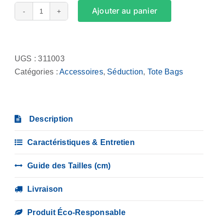
Ajouter au panier
quantité
de
Alternative:
Tote
Bag
UGS :
311003
-
Catégories :
Accessoires
,
Séduction
,
Tote Bags
Afternoon
delight
woman
Description
Caractéristiques & Entretien
Guide des Tailles (cm)
Livraison
Produit Éco-Responsable