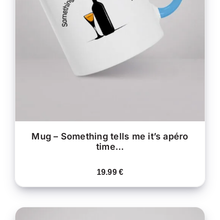
CE
CHOIX DES OPTIONS
/
PRODUIT
DÉTAILS
A
PLUSIEURS
VARIATIONS.
LES
OPTIONS
PEUVENT
ÊTRE
CHOISIES
SUR
LA
PAGE
DU
PRODUIT
Mug – Something tells me it’s apéro
time…
19.99
€