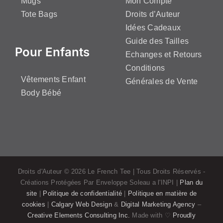
Mugs
Mon Compte
Tote Bags
Droits d’Auteur
Idées Cadeaux
Guide des Tailles
Pour Enfants
Echanges et Retours
Conditions
Vêtements Enfant
Générales de Vente
Body Bébé
Droits d'Auteur ©
2026 Le French Tee | Tous Droits Réservés -
Créations Protégées Par Enveloppe Soleau a l'INPI |
Plan du
site
|
Politique de confidentialité
|
Politique en matière de
cookies
|
Calgary Web Design
&
Digital Marketing Agency
–
Creative Elements Consulting Inc.
Made with ♡
Proudly