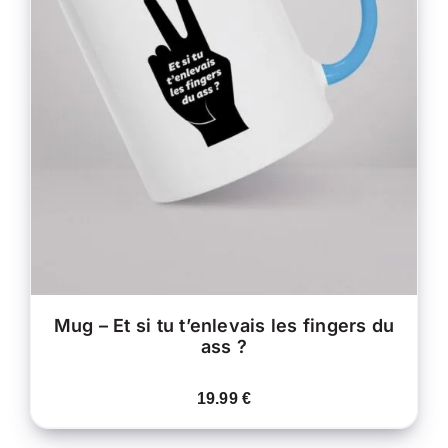
CE
CHOIX DES OPTIONS
/
PRODUIT
DÉTAILS
A
PLUSIEURS
VARIATIONS.
LES
OPTIONS
PEUVENT
ÊTRE
CHOISIES
SUR
LA
PAGE
DU
PRODUIT
Mug – Et si tu t’enlevais les fingers du
ass ?
19.99
€