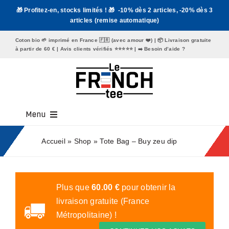
Passer
🎁 Profitez-en, stocks limités ! 🎁 -10% dès 2 articles, -20% dès 3
au
articles (remise automatique)
contenu
Coton bio 🌱 imprimé en France 🇫🇷 (avec amour ❤️) | 📦 Livraison gratuite
à partir de 60 € | Avis clients vérifiés ⭐️⭐️⭐️⭐️⭐️ | ➡️
Besoin d’aide ?
Menu
Tee Shirt Homme
Accueil
»
Shop
»
Tote Bag – Buy zeu dip
Tee Shirt Femme
Mugs
Plus que
60.00
€
pour obtenir la
livraison gratuite (France
Tote Bags
Métropolitaine) !