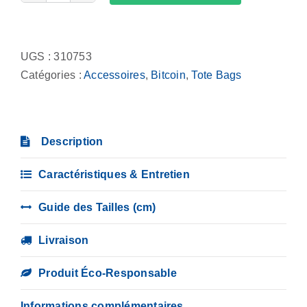
de
Alternative:
Tote
Bag
UGS :
310753
-
Catégories :
Accessoires
,
Bitcoin
,
Tote Bags
Buy
zeu
dip
Description
Caractéristiques & Entretien
Guide des Tailles (cm)
Livraison
Produit Éco-Responsable
Informations complémentaires