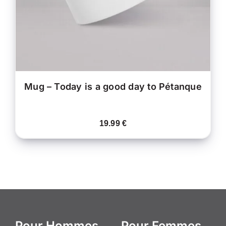
OPTIONS
PEUVENT
ÊTRE
CHOISIES
SUR
LA
PAGE
DU
PRODUIT
Mug – Today is a good day to Pétanque
19.99
€
Pour Hommes
Pour Femmes