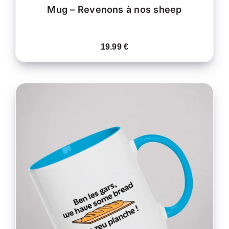
Mug – Revenons à nos sheep
19.99
€
CE
CHOIX DES OPTIONS
/
PRODUIT
DÉTAILS
A
PLUSIEURS