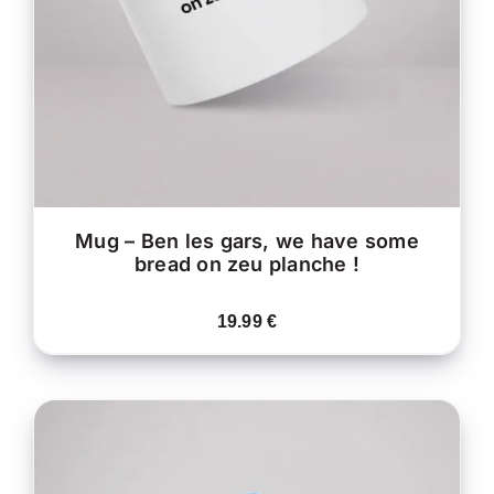
VARIATIONS.
LES
OPTIONS
PEUVENT
ÊTRE
CHOISIES
SUR
LA
PAGE
DU
PRODUIT
Mug – Ben les gars, we have some
bread on zeu planche !
19.99
€