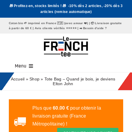
Passer
🎁 Profitez-en, stocks limités ! 🎁 -10% dès 2 articles, -20% dès 3
au
articles (remise automatique)
contenu
Coton bio 🌱 imprimé en France 🇫🇷 (avec amour ❤️) | 📦 Livraison gratuite
à partir de 60 € | Avis clients vérifiés ⭐️⭐️⭐️⭐️⭐️ | ➡️
Besoin d’aide ?
Menu
Tee Shirt Homme
Accueil
»
Shop
»
Tote Bag – Quand je bois, je deviens
Elton John
Tee Shirt Femme
Mugs
Plus que
60.00
€
pour obtenir la
livraison gratuite (France
Tote Bags
Métropolitaine) !