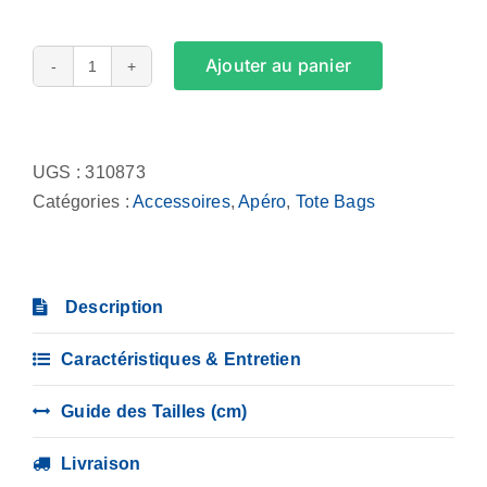
Ajouter au panier
quantité
de
Alternative:
Tote
Bag
UGS :
310873
-
Catégories :
Accessoires
,
Apéro
,
Tote Bags
Quand
je
bois,
Description
je
deviens
Caractéristiques & Entretien
Elton
John
Guide des Tailles (cm)
Livraison