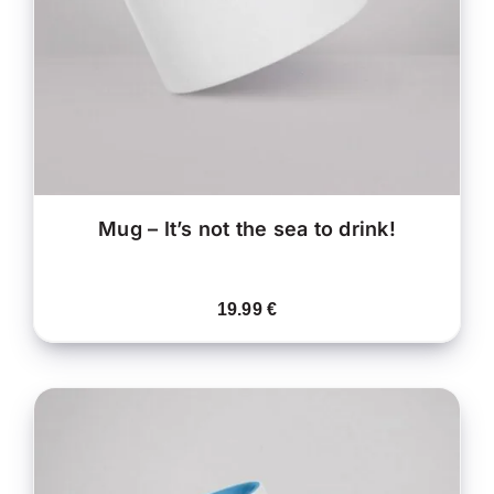
VARIATIONS.
LES
OPTIONS
PEUVENT
ÊTRE
CHOISIES
SUR
LA
PAGE
DU
PRODUIT
Mug – It’s not the sea to drink!
19.99
€