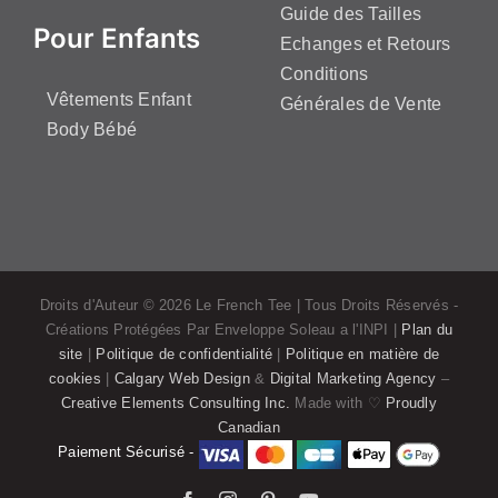
Guide des Tailles
Pour Enfants
Echanges et Retours
Conditions
Vêtements Enfant
Générales de Vente
Body Bébé
Droits d'Auteur ©
2026 Le French Tee | Tous Droits Réservés -
Créations Protégées Par Enveloppe Soleau a l'INPI |
Plan du
site
|
Politique de confidentialité
|
Politique en matière de
cookies
|
Calgary Web Design
&
Digital Marketing Agency
–
Creative Elements Consulting Inc.
Made with ♡
Proudly
Canadian
Paiement Sécurisé -