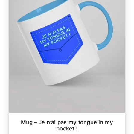
CE
CHOIX DES OPTIONS
/
PRODUIT
DÉTAILS
A
PLUSIEURS
VARIATIONS.
LES
OPTIONS
PEUVENT
ÊTRE
CHOISIES
SUR
LA
PAGE
DU
PRODUIT
Mug – Je n’ai pas my tongue in my
pocket !