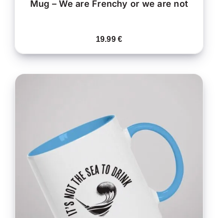
Mug – We are Frenchy or we are not
19.99
€
CE
CHOIX DES OPTIONS
/
PRODUIT
DÉTAILS
A
PLUSIEURS