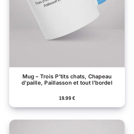
DÉTAILS
A
PLUSIEURS
VARIATIONS.
LES
OPTIONS
PEUVENT
ÊTRE
CHOISIES
SUR
LA
PAGE
DU
PRODUIT
Mug – Trois P’tits chats, Chapeau
d’paille, Paillasson et tout l’bordel
19.99
€