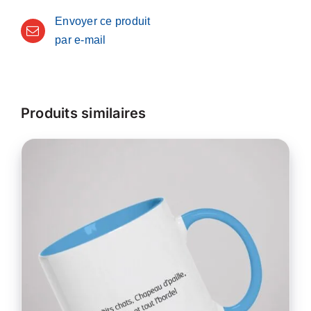
Envoyer ce produit
par e-mail
Produits similaires
CE
CHOIX DES OPTIONS
/
PRODUIT