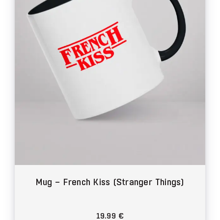
peuvent
être
choisies
sur
la
page
du
produit
Mug – French Kiss (Stranger Things)
19.99
€