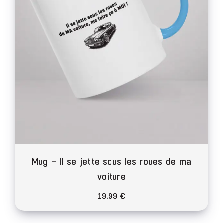
choisies
sur
la
page
du
produit
Mug – Il se jette sous les roues de ma
voiture
19.99
€
Ce