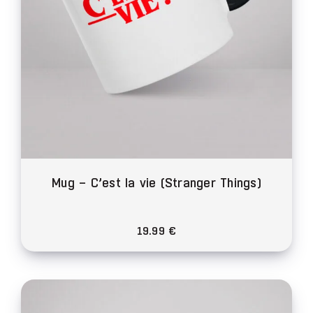
la
page
du
produit
Mug – C’est la vie (Stranger Things)
19.99
€
Ce
produit
a
plusieurs