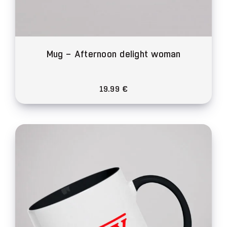
Mug – Afternoon delight woman
19.99
€
Ce
produit
a
plusieurs
variations.
Les
options
peuvent
être