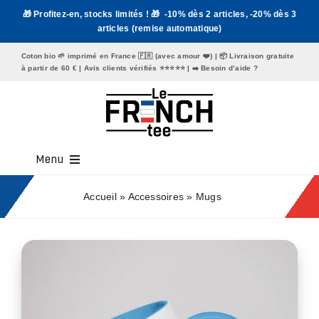
Passer
🎁 Profitez-en, stocks limités ! 🎁 -10% dès 2 articles, -20% dès 3
au
articles (remise automatique)
contenu
Coton bio 🌱 imprimé en France 🇫🇷 (avec amour ❤️) | 📦 Livraison gratuite
à partir de 60 € | Avis clients vérifiés ⭐️⭐️⭐️⭐️⭐️ | ➡️
Besoin d’aide ?
Menu
Tee Shirt Homme
Accueil
»
Accessoires
»
Mugs
Tee Shirt Femme
Mugs
Tote Bags