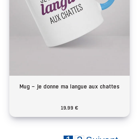
sur
la
page
du
produit
Mug – Je donne ma langue aux chattes
19.99
€
Ce
produit
a