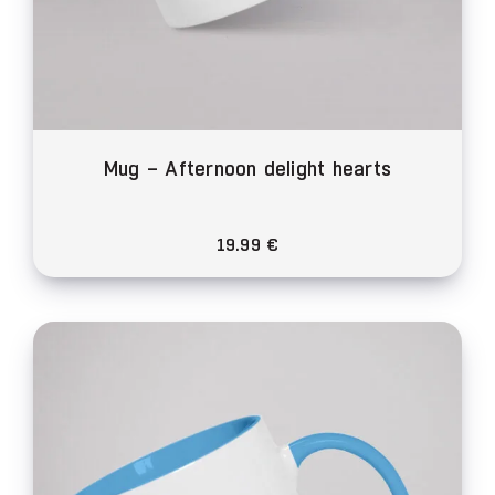
Mug – Afternoon delight hearts
19.99
€
Ce
produit
a
plusieurs
variations.
Les
options
peuvent