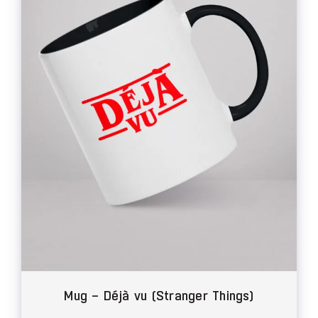
Les
options
peuvent
être
choisies
sur
la
page
du
produit
Mug – Déjà vu (Stranger Things)