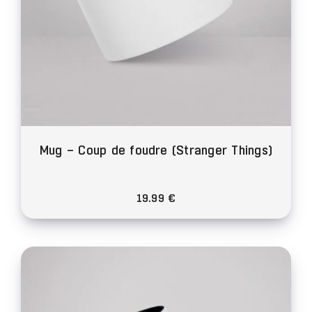
du
produit
Mug – Coup de foudre (Stranger Things)
19.99
€
Ce
produit
a
plusieurs
variations.