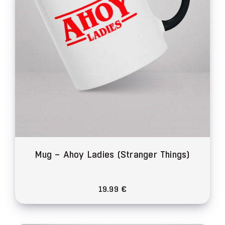
choisies
sur
la
page
du
produit
Mug – Ahoy Ladies (Stranger Things)
19.99
€
Ce
produit