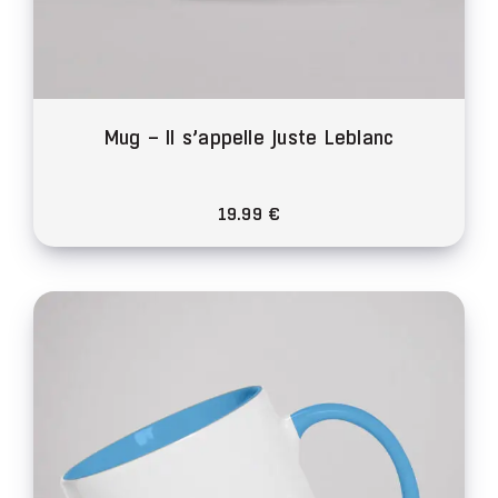
Mug – Il s’appelle Juste Leblanc
19.99
€
Ce
produit
a
plusieurs
variations.
Les
options
peuvent
être