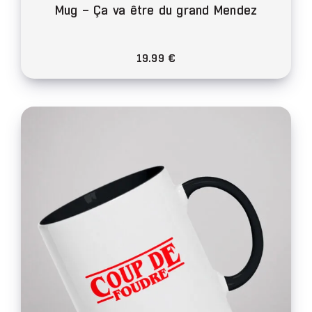
Mug – Ça va être du grand Mendez
19.99
€
Ce
produit
a
plusieurs
variations.
Les
options
peuvent
être
choisies
sur
la
page