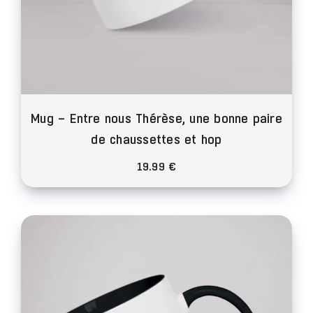
Mug – Entre nous Thérèse, une bonne paire
de chaussettes et hop
19.99
€
Ce
produit
a
plusieurs
variations.
Les
options