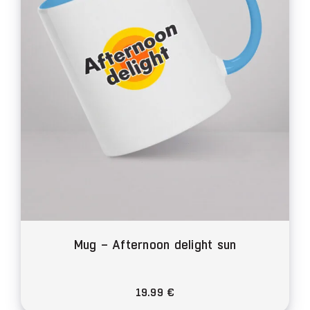
être
choisies
sur
la
page
du
produit
Mug – Afternoon delight sun
19.99
€