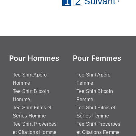
1
2
Suivant
plusieurs
variations.
Les
options
peuvent
être
choisies
Pour Hommes
Pour Femmes
sur
la
Tee Shirt Apéro
Tee Shirt Apéro
page
Homme
Femme
du
Tee Shirt Bitcoin
Tee Shirt Bitcoin
produit
Homme
Femme
Tee Shirt Films et
Tee Shirt Films et
Séries Homme
Séries Femme
Tee Shirt Proverbes
Tee Shirt Proverbes
et Citations Homme
et Citations Femme