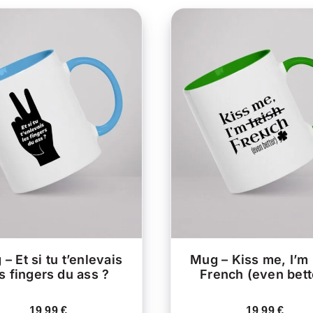
CE
HOIX DES OPTIONS
/
CHOIX DES OPTIONS
PRODUIT
APERÇU
APERÇU
A
PLUSIEURS
VARIATIONS.
V
LES
OPTIONS
PEUVENT
ÊTRE
CHOISIES
C
SUR
LA
– Et si tu t’enlevais
Mug – Kiss me, I’m 
PAGE
s fingers du ass ?
French (even bett
DU
PRODUIT
19.99
€
19.99
€