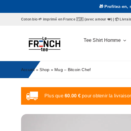
Passer
🎁 Profitez-en,
au
contenu
Coton bio 🌱 imprimé en France 🇫🇷 (avec amour ❤️) | 📦 Livraison 
Tee Shirt Homme
Accueil
»
Shop
»
Mug – Bitcoin Chef
Plus que
60.00
€
pour obtenir la livraiso