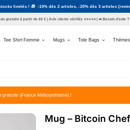
 stocks limités ! 🎁 -10% dès 2 articles, -20% dès 3 articles (rem
gratuite à partir de 60 € | Avis clients vérifiés ⭐️⭐️⭐️⭐️⭐️ | ➡️
Besoin d’aide ?
Tee Shirt Femme
Mugs
Tote Bags
Thème
n gratuite (France Métropolitaine) !
Mug – Bitcoin Che