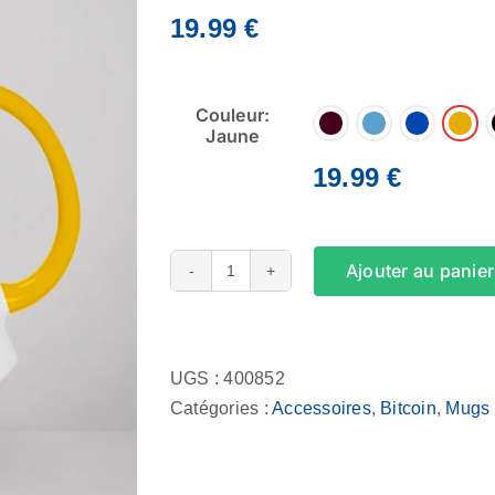
19.99
€
Couleur:
Jaune
19.99
€
Ajouter au panier
quantité
de
Alternative:
Mug
-
UGS :
400852
Bitcoin
Catégories :
Accessoires
,
Bitcoin
,
Mugs
Chef