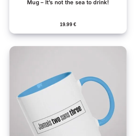
Mug – It’s not the sea to drink!
19.99
€
CE
CHOIX DES OPTIONS
/
PRODUIT
DÉTAILS
A
PLUSIEURS