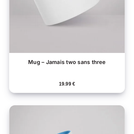
VARIATIONS.
LES
OPTIONS
PEUVENT
ÊTRE
CHOISIES
SUR
LA
PAGE
DU
PRODUIT
Mug – Jamais two sans three
19.99
€