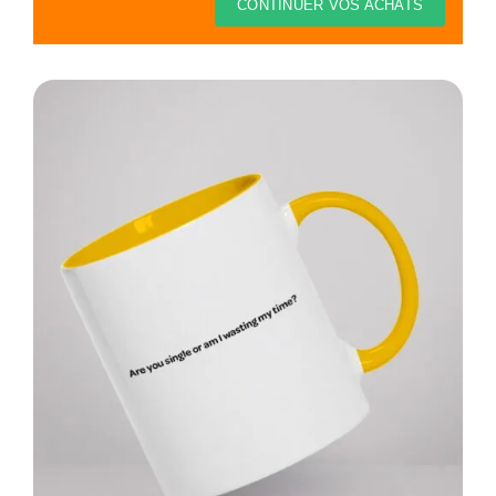
Thèmes
CONTINUER VOS ACHATS
Blog
Contact
Mon compte
Panier