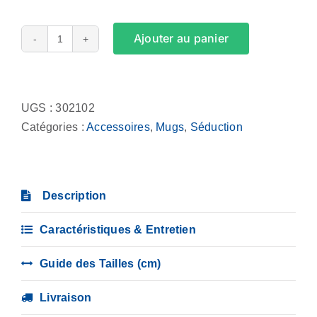
Ajouter au panier
quantité
de
Alternative:
Mug
-
UGS :
302102
Are
Catégories :
Accessoires
,
Mugs
,
Séduction
you
single
or
Description
am
I
Caractéristiques & Entretien
wasting
my
Guide des Tailles (cm)
time?
Livraison