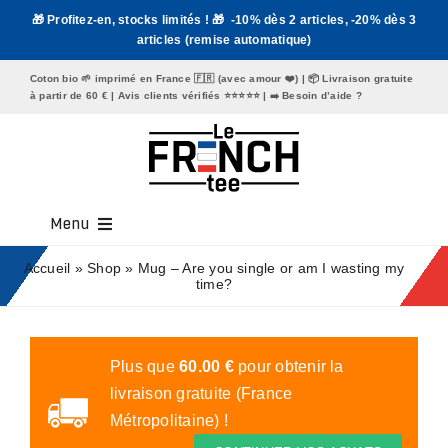
Passer
🎁 Profitez-en, stocks limités ! 🎁 -10% dès 2 articles, -20% dès 3
au
articles (remise automatique)
contenu
Coton bio 🌱 imprimé en France 🇫🇷 (avec amour ❤️) | 📦 Livraison gratuite
à partir de 60 € | Avis clients vérifiés ⭐️⭐️⭐️⭐️⭐️ | ➡️
Besoin d’aide ?
Menu
Tee Shirt Homme
Accueil
»
Shop
»
Mug – Are you single or am I wasting my
time?
Tee Shirt Femme
Mugs
Plus que
60.00
€
pour obtenir la
livraison gratuite (France
Tote Bags
Métropolitaine) !