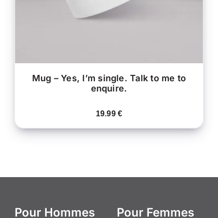
PEUVENT
ÊTRE
CHOISIES
SUR
LA
PAGE
DU
PRODUIT
Mug – Yes, I’m single. Talk to me to
enquire.
19.99
€
Pour Hommes
Pour Femmes