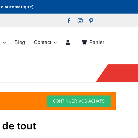
ise automatique)
s
Blog
Contact
Panier
CONTINUER VOS ACHATS
 de tout