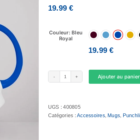
19.99
€
Couleur: Bleu
Royal
19.99
€
Ajouter au panier
quantité
de
Alternative:
Mug
-
UGS :
400805
Je
Catégories :
Accessoires
,
Mugs
,
Punchl
s’occupe
de
tout