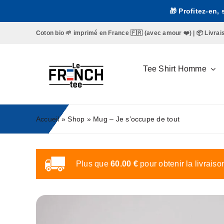
Passer
🎁 Profitez-en,
au
contenu
Coton bio 🌱 imprimé en France 🇫🇷 (avec amour ❤️) | 📦 Livraison 
Tee Shirt Homme
Accueil
»
Shop
»
Mug – Je s’occupe de tout
Plus que
60.00
€
pour obtenir la livraiso