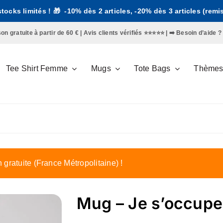
 stocks limités ! 🎁 -10% dès 2 articles, -20% dès 3 articles (rem
gratuite à partir de 60 € | Avis clients vérifiés ⭐️⭐️⭐️⭐️⭐️ | ➡️
Besoin d’aide ?
Tee Shirt Femme
Mugs
Tote Bags
Thème
n gratuite (France Métropolitaine) !
Mug – Je s’occupe