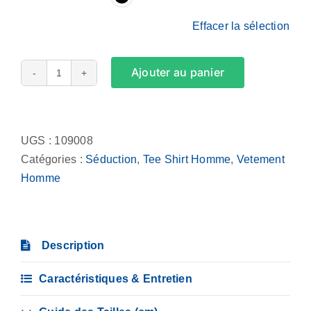
Effacer la sélection
Ajouter au panier
quantité
de
Alternative:
Tee
Shirt
UGS :
109008
Homme
Catégories :
Séduction
,
Tee Shirt Homme
,
Vetement
-
Homme
Afternoon
delight
sun
Description
Caractéristiques & Entretien