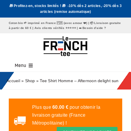
Passer
🎁 Profitez-en, stocks limités ! 🎁 -10% dès 2 articles, -20% dès 3
au
articles (remise automatique)
contenu
Coton bio 🌱 imprimé en France 🇫🇷 (avec amour ❤️) | 📦 Livraison gratuite
à partir de 60 € | Avis clients vérifiés ⭐️⭐️⭐️⭐️⭐️ | ➡️
Besoin d’aide ?
Menu
Tee Shirt Homme
Accueil
»
Shop
»
Tee Shirt Homme – Afternoon delight sun
Tee Shirt Femme
Mugs
Plus que
60.00
€
pour obtenir la
livraison gratuite (France
Tote Bags
Métropolitaine) !