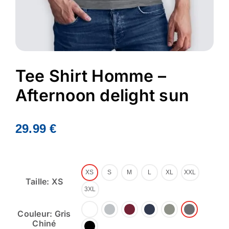
Tee Shirt Homme –
Afternoon delight sun
29.99
€
XS
S
M
L
XL
XXL
Taille: XS
3XL
Couleur: Gris
Chiné