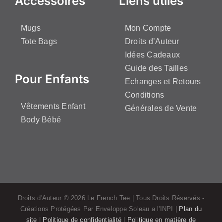
Accessoires
Liens utiles
Mugs
Mon Compte
Tote Bags
Droits d’Auteur
Idées Cadeaux
Guide des Tailles
Pour Enfants
Echanges et Retours
Conditions
Vêtements Enfant
Générales de Vente
Body Bébé
Droits d'Auteur ©
2026 Le French Tee | Tous Droits Réservés -
Créations Protégées Par Enveloppe Soleau a l'INPI |
Plan du
site
|
Politique de confidentialité
|
Politique en matière de