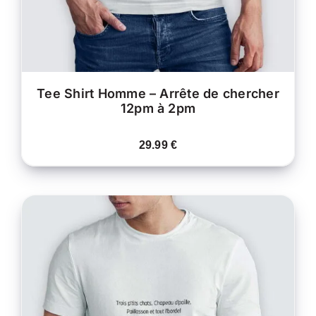
ÊTRE
CHOISIES
SUR
LA
PAGE
DU
PRODUIT
Tee Shirt Homme – Arrête de chercher
12pm à 2pm
29.99
€