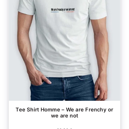
CE
CHOIX DES OPTIONS
/
PRODUIT
DÉTAILS
A
PLUSIEURS
VARIATIONS.
LES
OPTIONS
PEUVENT
ÊTRE
CHOISIES
SUR
LA
PAGE
DU
PRODUIT
Tee Shirt Homme – We are Frenchy or
we are not