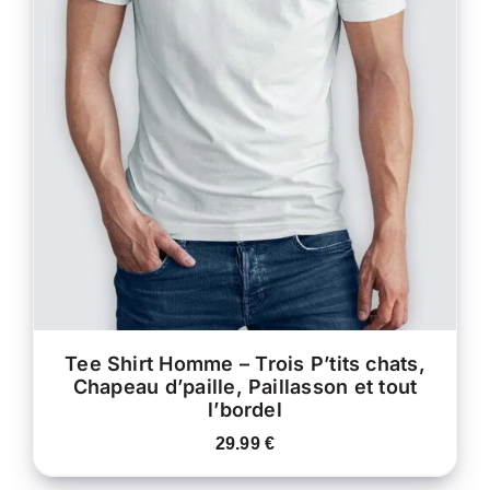
CE
CHOIX DES OPTIONS
/
PRODUIT
DÉTAILS
A
PLUSIEURS
VARIATIONS.
LES
OPTIONS
PEUVENT
ÊTRE
CHOISIES
SUR
LA
PAGE
DU
PRODUIT
Tee Shirt Homme – Trois P’tits chats,
Chapeau d’paille, Paillasson et tout
l’bordel
29.99
€