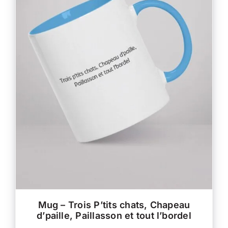
CE
CHOIX DES OPTIONS
/
PRODUIT
DÉTAILS
A
PLUSIEURS
VARIATIONS.
LES
OPTIONS
PEUVENT
ÊTRE
CHOISIES
SUR
LA
PAGE
DU
PRODUIT
Mug – Trois P’tits chats, Chapeau
d’paille, Paillasson et tout l’bordel