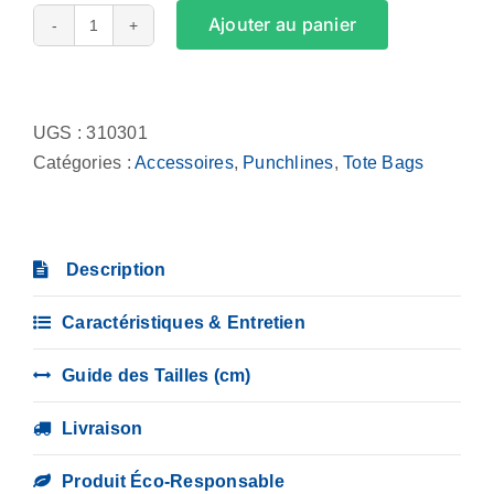
Ajouter au panier
quantité
de
Alternative:
Tote
Bag
UGS :
310301
-
Catégories :
Accessoires
,
Punchlines
,
Tote Bags
F.B.T.G.
(Ferme
Bien
Description
Ta
Gueule)
Caractéristiques & Entretien
Guide des Tailles (cm)
Livraison
Produit Éco-Responsable