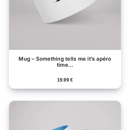
LES
OPTIONS
PEUVENT
ÊTRE
CHOISIES
SUR
LA
PAGE
DU
PRODUIT
Mug – Something tells me it’s apéro
time…
19.99
€