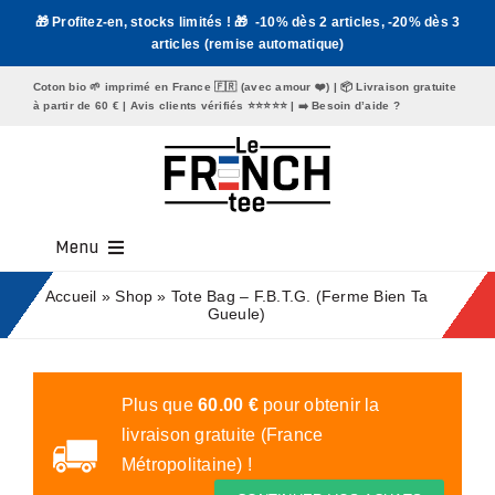
Passer
🎁 Profitez-en, stocks limités ! 🎁 -10% dès 2 articles, -20% dès 3
au
articles (remise automatique)
contenu
Coton bio 🌱 imprimé en France 🇫🇷 (avec amour ❤️) | 📦 Livraison gratuite
à partir de 60 € | Avis clients vérifiés ⭐️⭐️⭐️⭐️⭐️ | ➡️
Besoin d’aide ?
Menu
Tee Shirt Homme
Accueil
»
Shop
»
Tote Bag – F.B.T.G. (Ferme Bien Ta
Gueule)
Tee Shirt Femme
Mugs
Plus que
60.00
€
pour obtenir la
livraison gratuite (France
Tote Bags
Métropolitaine) !